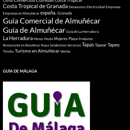
Comercios
Costa Tropical
Cocina
Costa Tropical de Granada
Desayunos
Electricidad
Empresas
españa.
Granada
Empresas en Almuñécar
Guía Comercial de Almuñécar
Guía de Almuñécar
Guía de La Herradura
La Herradura
Mujeres
Playa
Moda
Menús
Productos
Tapas
Tapeo
Tapear
Ropa
Servicios
Restaurante en Almuñécar
Senderismo
Turismo en Almuñécar
Ventas
Tiendas
GUÍA DE MÁLAGA