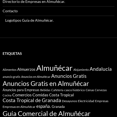
Directorio de Empresas en Almuñécar.
Contacto
Logotipos Guía de Almuñécar.
ETIQUETAS
Almuñécar
Andalucía
Almuerzos
Alimentos
Alojamiento
Anuncios Gratis
anuncio gratis
Anuncios en Almuñécar
Anuncios Gratis en Almuñécar
Anuncios para Empresas
casco histórico
Cenas
Bebidas
Cafetería
Cervezas
Comidas
Comercios
Costa Tropical
Cocina
Costa Tropical de Granada
Desayunos
Electricidad
Empresas
españa.
Granada
Empresas en Almuñécar
Guía Comercial de Almuñécar