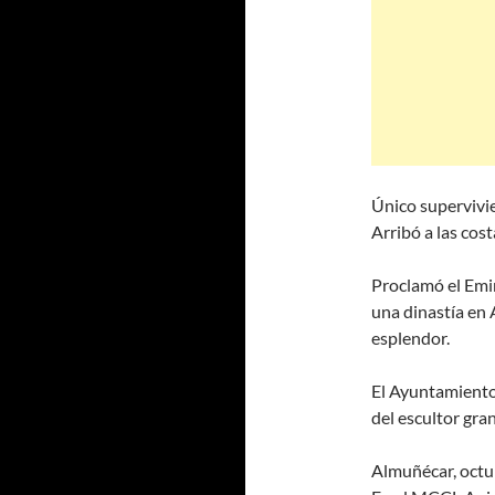
Único supervivie
Arribó a las cos
Proclamó el Emi
una dinastía en
esplendor.
El Ayuntamiento 
del escultor gr
Almuñécar, oct