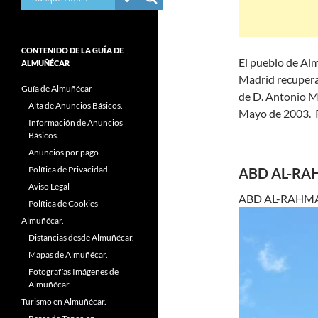
CONTENIDO DE LA GUÍA DE
El pueblo de Al
ALMUÑÉCAR
Madrid recuperan
Guía de Almuñécar
de D. Antonio M
Alta de Anuncios Básicos.
Mayo de 2003. R
Información de Anuncios
Básicos.
Anuncios por pago
Política de Privacidad.
ABD AL-RA
Aviso Legal
ABD AL-RAHMAN 
Política de Cookies
Almuñécar.
Distancias desde Almuñécar.
Mapas de Almuñécar.
Fotografías Imágenes de
Almuñécar.
Turismo en Almuñécar.