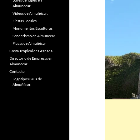
Bares de Tapeo en
Almuñécar.
Vídeos de Almuñécar.
Fiestas Locales
Monumentos Esculturas
Senderismo en Almuñécar
Playas de Almuñécar
Costa Tropical de Granada.
Directorio de Empresas en
Almuñécar.
Contacto
Logotipos Guía de
Almuñécar.