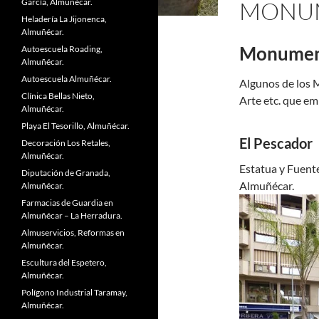
García, Almuñécar.
MONUM
Heladería La Jijonenca,
Almuñécar.
Monument
Autoescuela Roading,
Almuñécar.
Autoescuela Almuñécar.
Algunos de los 
Clínica Bellas Nieto,
Arte etc. que em
Almuñécar.
Playa El Tesorillo, Almuñécar.
El Pescador
Decoración Los Retales,
Almuñécar.
Estatua y Fuent
Diputación de Granada,
Almuñécar.
Almuñécar.
Farmacias de Guardia en
Almuñécar – La Herradura.
Almuservicios, Reformas en
Almuñécar.
Escultura del Espetero,
Almuñécar.
Polígono Industrial Taramay,
Almuñécar.