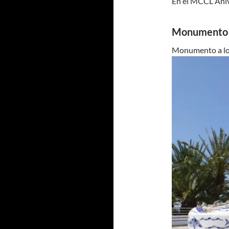
En el MCCL Anive
Monumento a
Monumento a los 