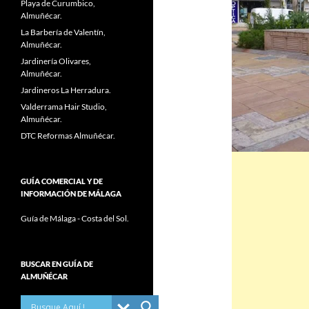
Playa de Curumbico,
Almuñécar.
La Barbería de Valentín,
Almuñécar.
Jardinería Olivares,
Almuñécar.
Jardineros La Herradura.
Valderrama Hair Studio,
Almuñécar.
DTC Reformas Almuñécar.
GUÍA COMERCIAL Y DE
INFORMACIÓN DE MÁLAGA
Guía de Málaga - Costa del Sol.
BUSCAR EN GUÍA DE
ALMUÑÉCAR