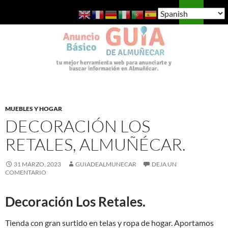
Saltar
Buscar
Guía de Almuñécar
al
MENÚ
contenido
PRINCI
MUEBLES Y HOGAR
DECORACIÓN LOS
RETALES, ALMUÑÉCAR.
31 MARZO, 2023
GUIADEALMUNECAR
DEJA UN
COMENTARIO
Decoración Los Retales.
Tienda con gran surtido en telas y ropa de hogar. Aportamos