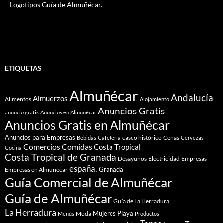
Logotipos Guía de Almuñécar.
ETIQUETAS
Almuñécar
Andalucía
Almuerzos
Alimentos
Alojamiento
Anuncios Gratis
anuncio gratis
Anuncios en Almuñécar
Anuncios Gratis en Almuñécar
Anuncios para Empresas
casco histórico
Cenas
Bebidas
Cafetería
Cervezas
Comidas
Comercios
Costa Tropical
Cocina
Costa Tropical de Granada
Desayunos
Electricidad
Empresas
españa.
Granada
Empresas en Almuñécar
Guía Comercial de Almuñécar
Guía de Almuñécar
Guía de La Herradura
La Herradura
Mujeres
Playa
Moda
Menús
Productos