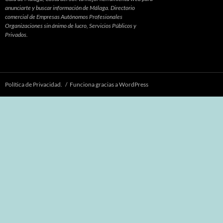
anunciarte y buscar información de Málaga. Directorio
comercial de Empresas Autónomos Profesionales
Organizaciones sin ánimo de lucro, Servicios Públicos y
Privados.
Política de Privacidad.
Funciona gracias a WordPress