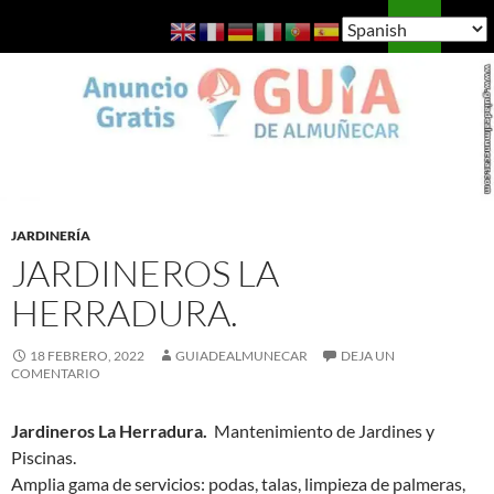
Saltar
Buscar
Guía de Almuñécar
al
MENÚ
contenido
PRINCI
JARDINERÍA
JARDINEROS LA
HERRADURA.
18 FEBRERO, 2022
GUIADEALMUNECAR
DEJA UN
COMENTARIO
Jardineros La Herradura.
Mantenimiento de Jardines y
Piscinas.
Amplia gama de servicios: podas, talas, limpieza de palmeras,