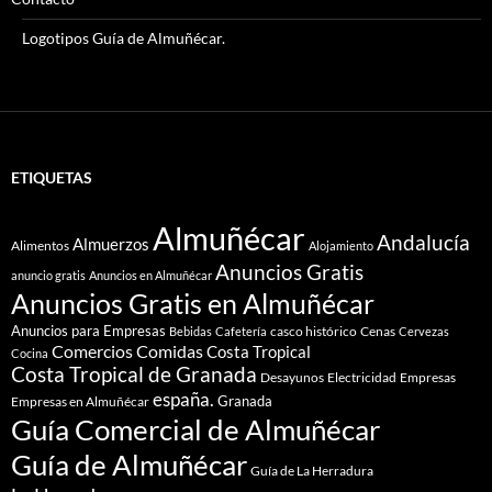
Logotipos Guía de Almuñécar.
ETIQUETAS
Almuñécar
Andalucía
Almuerzos
Alimentos
Alojamiento
Anuncios Gratis
anuncio gratis
Anuncios en Almuñécar
Anuncios Gratis en Almuñécar
Anuncios para Empresas
casco histórico
Cenas
Bebidas
Cafetería
Cervezas
Comidas
Comercios
Costa Tropical
Cocina
Costa Tropical de Granada
Desayunos
Electricidad
Empresas
españa.
Granada
Empresas en Almuñécar
Guía Comercial de Almuñécar
Guía de Almuñécar
Guía de La Herradura