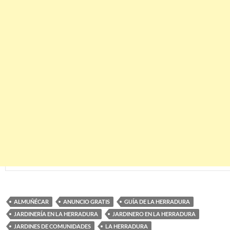
ALMUÑÉCAR
ANUNCIO GRATIS
GUÍA DE LA HERRADURA
JARDINERÍA EN LA HERRADURA
JARDINERO EN LA HERRADURA
JARDINES DE COMUNIDADES
LA HERRADURA