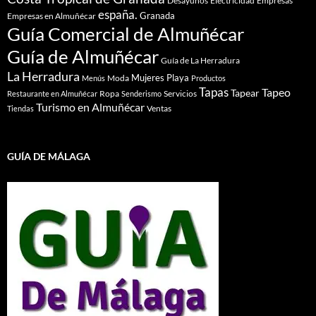
Desayunos
Empresas
españa.
Granada
Empresas en Almuñécar
Guía Comercial de Almuñécar
Guía de Almuñécar
Guía de La Herradura
La Herradura
Mujeres
Playa
Moda
Menús
Productos
Tapas
Tapeo
Tapear
Ropa
Servicios
Restaurante en Almuñécar
Senderismo
Turismo en Almuñécar
Ventas
Tiendas
GUÍA DE MÁLAGA