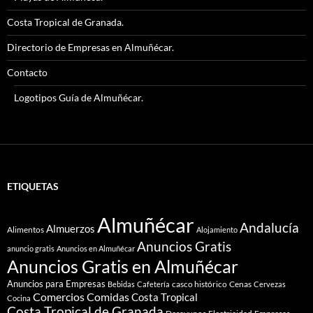
Costa Tropical de Granada.
Directorio de Empresas en Almuñécar.
Contacto
Logotipos Guía de Almuñécar.
ETIQUETAS
Almuñécar
Andalucía
Almuerzos
Alimentos
Alojamiento
Anuncios Gratis
anuncio gratis
Anuncios en Almuñécar
Anuncios Gratis en Almuñécar
Anuncios para Empresas
casco histórico
Cenas
Bebidas
Cafetería
Cervezas
Comidas
Comercios
Costa Tropical
Cocina
Costa Tropical de Granada
Electricidad