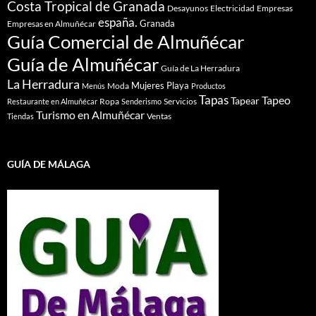
Costa Tropical de Granada
Desayunos
Electricidad
Empresas
españa.
Granada
Empresas en Almuñécar
Guía Comercial de Almuñécar
Guía de Almuñécar
Guía de La Herradura
La Herradura
Mujeres
Playa
Moda
Menús
Productos
Tapas
Tapeo
Tapear
Ropa
Servicios
Restaurante en Almuñécar
Senderismo
Turismo en Almuñécar
Ventas
Tiendas
GUÍA DE MÁLAGA