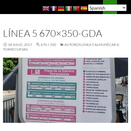
Saltar
Buscar
Guía de Almuñécar
al
MENÚ
contenido
PRINCI
LÍNEA 5 670×350-GDA
18 JULIO, 2017
670 × 350
AUTOBÚS LÍNEA 5 ALMUÑÉCAR A
TORRECUEVAS.