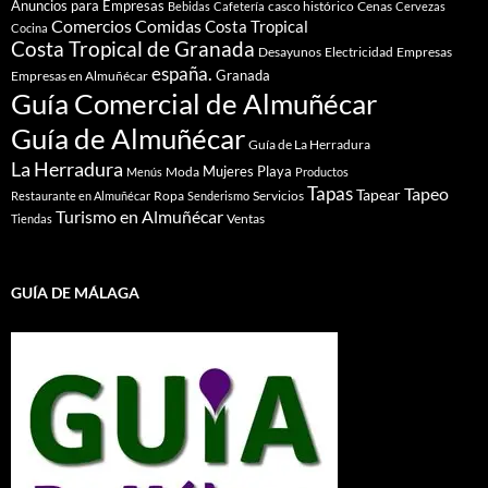
Anuncios para Empresas
casco histórico
Cenas
Bebidas
Cafetería
Cervezas
Comidas
Comercios
Costa Tropical
Cocina
Costa Tropical de Granada
Desayunos
Electricidad
Empresas
españa.
Granada
Empresas en Almuñécar
Guía Comercial de Almuñécar
Guía de Almuñécar
Guía de La Herradura
La Herradura
Mujeres
Playa
Moda
Menús
Productos
Tapas
Tapeo
Tapear
Ropa
Servicios
Restaurante en Almuñécar
Senderismo
Turismo en Almuñécar
Ventas
Tiendas
GUÍA DE MÁLAGA