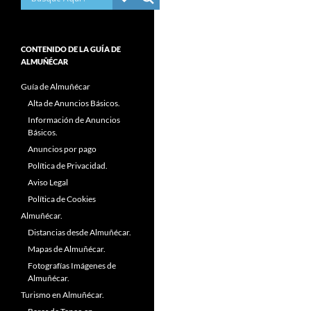
CONTENIDO DE LA GUÍA DE
ALMUÑÉCAR
Guía de Almuñécar
Alta de Anuncios Básicos.
Información de Anuncios
Básicos.
Anuncios por pago
Política de Privacidad.
Aviso Legal
Política de Cookies
Almuñécar.
Distancias desde Almuñécar.
Mapas de Almuñécar.
Fotografías Imágenes de
Almuñécar.
Turismo en Almuñécar.