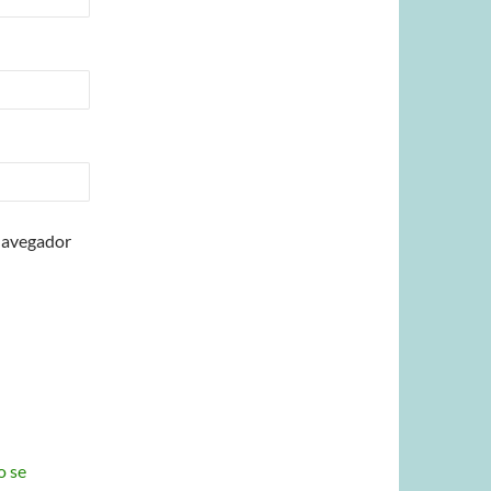
 navegador
o se