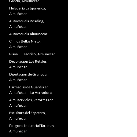
García, Almuñécar.
Heladería La Jijonenca,
Almuñécar.
Autoescuela Roading,
Almuñécar.
Autoescuela Almuñécar.
Clínica Bellas Nieto,
Almuñécar.
Playa El Tesorillo, Almuñécar.
Decoración Los Retales,
Almuñécar.
Diputación de Granada,
Almuñécar.
Farmacias de Guardia en
Almuñécar – La Herradura.
Almuservicios, Reformas en
Almuñécar.
Escultura del Espetero,
Almuñécar.
Polígono Industrial Taramay,
Almuñécar.