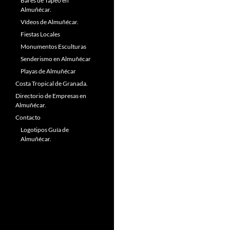
Bares de Tapeo en
Almuñécar.
Vídeos de Almuñécar.
Fiestas Locales
Monumentos Esculturas
Senderismo en Almuñécar
Playas de Almuñécar
Costa Tropical de Granada.
Directorio de Empresas en
Almuñécar.
Contacto
Logotipos Guía de
Almuñécar.