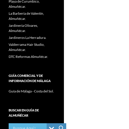
Playa de Curumbico,
Almuñécar.
La Barbería de Valentín,
Almuñécar.
Jardinería Olivares,
Almuñécar.
Jardineros La Herradura.
Valderrama Hair Studio,
Almuñécar.
DTC Reformas Almuñécar.
GUÍA COMERCIAL Y DE
INFORMACIÓN DE MÁLAGA
Guía de Málaga - Costa del Sol.
BUSCAR EN GUÍA DE
ALMUÑÉCAR