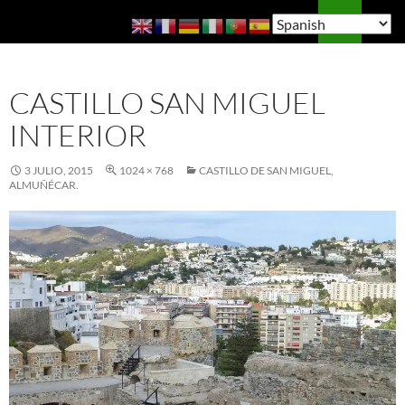
Saltar
Buscar
Guía de Almuñécar
al
MENÚ
contenido
PRINCI
CASTILLO SAN MIGUEL
INTERIOR
3 JULIO, 2015
1024 × 768
CASTILLO DE SAN MIGUEL,
ALMUÑÉCAR.