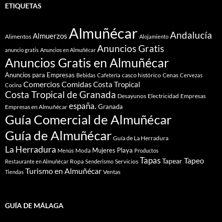
ETIQUETAS
Almuñécar
Andalucía
Almuerzos
Alimentos
Alojamiento
Anuncios Gratis
anuncio gratis
Anuncios en Almuñécar
Anuncios Gratis en Almuñécar
Anuncios para Empresas
casco histórico
Cenas
Bebidas
Cafetería
Cervezas
Comidas
Comercios
Costa Tropical
Cocina
Costa Tropical de Granada
Desayunos
Electricidad
Empresas
españa.
Granada
Empresas en Almuñécar
Guía Comercial de Almuñécar
Guía de Almuñécar
Guía de La Herradura
La Herradura
Mujeres
Playa
Moda
Menús
Productos
Tapas
Tapeo
Tapear
Ropa
Servicios
Restaurante en Almuñécar
Senderismo
Turismo en Almuñécar
Ventas
Tiendas
GUÍA DE MÁLAGA