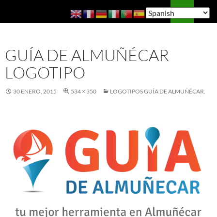
Saltar
Buscar
Guía de Almuñécar
al
MENÚ
contenido
PRINCI
GUÍA DE ALMUÑÉCAR
LOGOTIPO
30 ENERO, 2015
534 × 350
LOGOTIPOS GUÍA DE ALMUÑÉCAR.