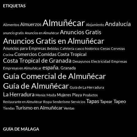
ETIQUETAS
Almuñécar
Andalucía
Almuerzos
Alimentos
Alojamiento
Anuncios Gratis
anuncio gratis
Anuncios en Almuñécar
Anuncios Gratis en Almuñécar
Anuncios para Empresas
casco histórico
Cenas
Bebidas
Cafetería
Cervezas
Comidas
Comercios
Costa Tropical
Cocina
Costa Tropical de Granada
Desayunos
Electricidad
Empresas
españa.
Granada
Empresas en Almuñécar
Guía Comercial de Almuñécar
Guía de Almuñécar
Guía de La Herradura
La Herradura
Mujeres
Playa
Moda
Menús
Productos
Tapas
Tapeo
Tapear
Ropa
Servicios
Restaurante en Almuñécar
Senderismo
Turismo en Almuñécar
Ventas
Tiendas
GUÍA DE MÁLAGA