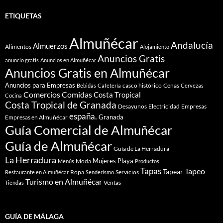
ETIQUETAS
Almuñécar
Andalucía
Almuerzos
Alimentos
Alojamiento
Anuncios Gratis
anuncio gratis
Anuncios en Almuñécar
Anuncios Gratis en Almuñécar
Anuncios para Empresas
casco histórico
Cenas
Bebidas
Cafetería
Cervezas
Comidas
Comercios
Costa Tropical
Cocina
Costa Tropical de Granada
Desayunos
Electricidad
Empresas
españa.
Granada
Empresas en Almuñécar
Guía Comercial de Almuñécar
Guía de Almuñécar
Guía de La Herradura
La Herradura
Mujeres
Playa
Moda
Menús
Productos
Tapas
Tapeo
Tapear
Ropa
Servicios
Restaurante en Almuñécar
Senderismo
Turismo en Almuñécar
Ventas
Tiendas
GUÍA DE MÁLAGA