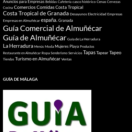
Anuncios para Empresas
casco histórico
Cenas
Bebidas
Cafetería
Cervezas
Comidas
Comercios
Costa Tropical
Cocina
Costa Tropical de Granada
Desayunos
Electricidad
Empresas
españa.
Granada
Empresas en Almuñécar
Guía Comercial de Almuñécar
Guía de Almuñécar
Guía de La Herradura
La Herradura
Mujeres
Playa
Moda
Menús
Productos
Tapas
Tapeo
Tapear
Ropa
Servicios
Restaurante en Almuñécar
Senderismo
Turismo en Almuñécar
Ventas
Tiendas
GUÍA DE MÁLAGA