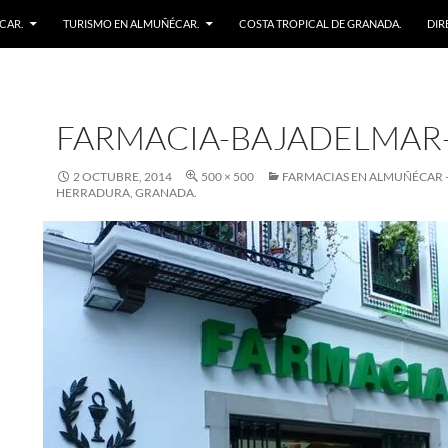
CAR.
TURISMO EN ALMUÑÉCAR.
COSTA TROPICAL DE GRANADA.
DIR
FARMACIA-BAJADELMAR
2 OCTUBRE, 2014
500 × 500
FARMACIAS EN ALMUÑÉCAR –
HERRADURA, GRANADA.