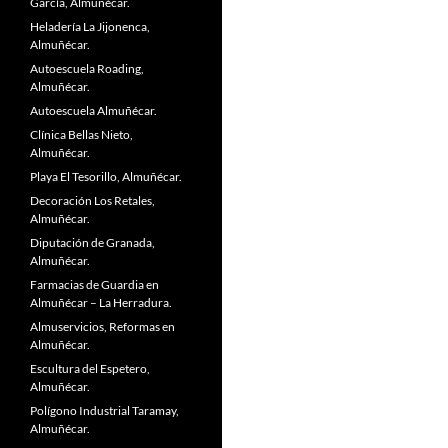
García, Almuñécar.
Heladería La Jijonenca,
Almuñécar.
Autoescuela Roading,
Almuñécar.
Autoescuela Almuñécar.
Clínica Bellas Nieto,
Almuñécar.
Playa El Tesorillo, Almuñécar.
Decoración Los Retales,
Almuñécar.
Diputación de Granada,
Almuñécar.
Farmacias de Guardia en
Almuñécar – La Herradura.
Almuservicios, Reformas en
Almuñécar.
Escultura del Espetero,
Almuñécar.
Polígono Industrial Taramay,
Almuñécar.