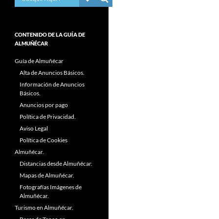
CONTENIDO DE LA GUÍA DE
ALMUÑÉCAR
Guía de Almuñécar
Alta de Anuncios Básicos.
Información de Anuncios
Básicos.
Anuncios por pago
Política de Privacidad.
Aviso Legal
Política de Cookies
Almuñécar.
Distancias desde Almuñécar.
Mapas de Almuñécar.
Fotografías Imágenes de
Almuñécar.
Turismo en Almuñécar.