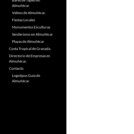
Bares de Tapeo en
Almuñécar.
Vídeos de Almuñécar.
Fiestas Locales
Monumentos Esculturas
Senderismo en Almuñécar
Playas de Almuñécar
Costa Tropical de Granada.
Directorio de Empresas en
Almuñécar.
Contacto
Logotipos Guía de
Almuñécar.