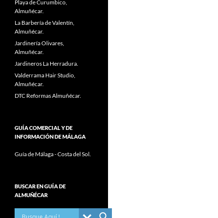
Playa de Curumbico,
Almuñécar.
La Barbería de Valentín,
Almuñécar.
Jardinería Olivares,
Almuñécar.
Jardineros La Herradura.
Valderrama Hair Studio,
Almuñécar.
DTC Reformas Almuñécar.
GUÍA COMERCIAL Y DE
INFORMACIÓN DE MÁLAGA
Guía de Málaga - Costa del Sol.
BUSCAR EN GUÍA DE
ALMUÑÉCAR