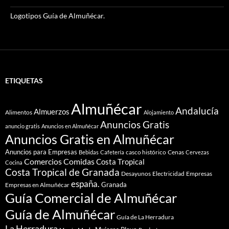
Logotipos Guía de Almuñécar.
ETIQUETAS
Almuñécar
Andalucía
Almuerzos
Alimentos
Alojamiento
Anuncios Gratis
anuncio gratis
Anuncios en Almuñécar
Anuncios Gratis en Almuñécar
Anuncios para Empresas
casco histórico
Cenas
Bebidas
Cafetería
Cervezas
Comidas
Comercios
Costa Tropical
Cocina
Costa Tropical de Granada
Desayunos
Electricidad
Empresas
españa.
Granada
Empresas en Almuñécar
Guía Comercial de Almuñécar
Guía de Almuñécar
Guía de La Herradura
La Herradura