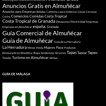
Anuncios Gratis en Almuñécar
Anuncios para Empresas
casco histórico
Cenas
Bebidas
Cafetería
Cervezas
Comidas
Comercios
Costa Tropical
Cocina
Costa Tropical de Granada
Desayunos
Electricidad
Empresas
españa.
Granada
Empresas en Almuñécar
Guía Comercial de Almuñécar
Guía de Almuñécar
Guía de La Herradura
La Herradura
Mujeres
Playa
Moda
Menús
Productos
Tapas
Tapeo
Tapear
Ropa
Servicios
Restaurante en Almuñécar
Senderismo
Turismo en Almuñécar
Ventas
Tiendas
GUÍA DE MÁLAGA