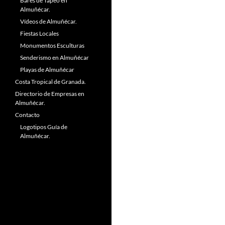
Bares de Tapeo en
Almuñécar.
Vídeos de Almuñécar.
Fiestas Locales
Monumentos Esculturas
Senderismo en Almuñécar
Playas de Almuñécar
Costa Tropical de Granada.
Directorio de Empresas en
Almuñécar.
Contacto
Logotipos Guía de
Almuñécar.