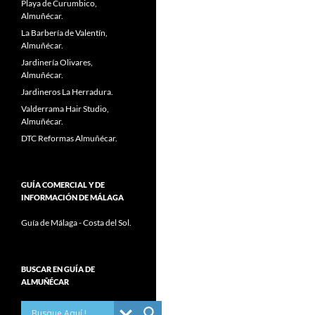
Playa de Curumbico,
Almuñécar.
La Barbería de Valentín,
Almuñécar.
Jardinería Olivares,
Almuñécar.
Jardineros La Herradura.
Valderrama Hair Studio,
Almuñécar.
DTC Reformas Almuñécar.
GUÍA COMERCIAL Y DE
INFORMACIÓN DE MÁLAGA
Guía de Málaga - Costa del Sol.
BUSCAR EN GUÍA DE
ALMUÑÉCAR