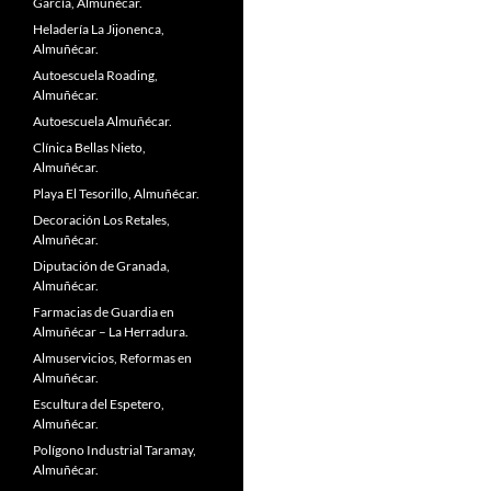
García, Almuñécar.
Heladería La Jijonenca,
Almuñécar.
Autoescuela Roading,
Almuñécar.
Autoescuela Almuñécar.
Clínica Bellas Nieto,
Almuñécar.
Playa El Tesorillo, Almuñécar.
Decoración Los Retales,
Almuñécar.
Diputación de Granada,
Almuñécar.
Farmacias de Guardia en
Almuñécar – La Herradura.
Almuservicios, Reformas en
Almuñécar.
Escultura del Espetero,
Almuñécar.
Polígono Industrial Taramay,
Almuñécar.