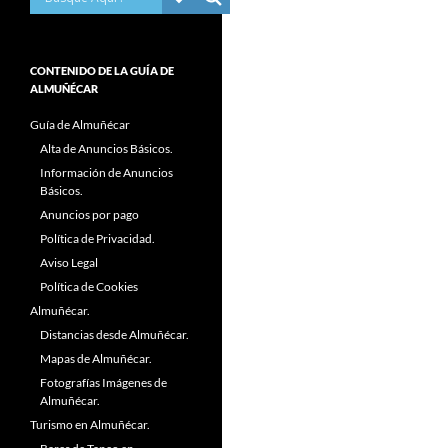
CONTENIDO DE LA GUÍA DE
ALMUÑÉCAR
Guía de Almuñécar
Alta de Anuncios Básicos.
Información de Anuncios
Básicos.
Anuncios por pago
Política de Privacidad.
Aviso Legal
Política de Cookies
Almuñécar.
Distancias desde Almuñécar.
Mapas de Almuñécar.
Fotografías Imágenes de
Almuñécar.
Turismo en Almuñécar.