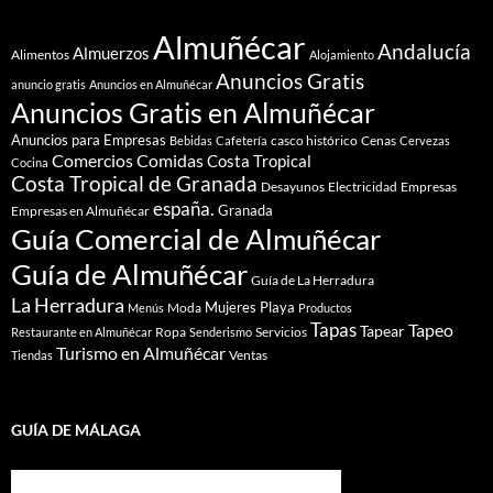
Almuñécar
Andalucía
Almuerzos
Alimentos
Alojamiento
Anuncios Gratis
anuncio gratis
Anuncios en Almuñécar
Anuncios Gratis en Almuñécar
Anuncios para Empresas
casco histórico
Cenas
Bebidas
Cafetería
Cervezas
Comidas
Comercios
Costa Tropical
Cocina
Costa Tropical de Granada
Desayunos
Electricidad
Empresas
españa.
Granada
Empresas en Almuñécar
Guía Comercial de Almuñécar
Guía de Almuñécar
Guía de La Herradura
La Herradura
Mujeres
Playa
Moda
Menús
Productos
Tapas
Tapeo
Tapear
Ropa
Servicios
Restaurante en Almuñécar
Senderismo
Turismo en Almuñécar
Ventas
Tiendas
GUÍA DE MÁLAGA