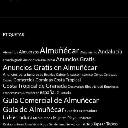
ETIQUETAS
Almuñécar
Andalucía
Almuerzos
Alimentos
Alojamiento
Anuncios Gratis
anuncio gratis
Anuncios en Almuñécar
Anuncios Gratis en Almuñécar
Anuncios para Empresas
casco histórico
Cenas
Bebidas
Cafetería
Cervezas
Comidas
Comercios
Costa Tropical
Cocina
Costa Tropical de Granada
Desayunos
Electricidad
Empresas
españa.
Granada
Empresas en Almuñécar
Guía Comercial de Almuñécar
Guía de Almuñécar
Guía de La Herradura
La Herradura
Mujeres
Playa
Moda
Menús
Productos
Tapas
Tapeo
Tapear
Ropa
Servicios
Restaurante en Almuñécar
Senderismo