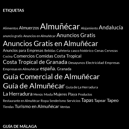
ETIQUETAS
Almuñécar
Andalucía
Almuerzos
Alimentos
Alojamiento
Anuncios Gratis
anuncio gratis
Anuncios en Almuñécar
Anuncios Gratis en Almuñécar
Anuncios para Empresas
casco histórico
Cenas
Bebidas
Cafetería
Cervezas
Comidas
Comercios
Costa Tropical
Cocina
Costa Tropical de Granada
Desayunos
Electricidad
Empresas
españa.
Granada
Empresas en Almuñécar
Guía Comercial de Almuñécar
Guía de Almuñécar
Guía de La Herradura
La Herradura
Mujeres
Playa
Moda
Menús
Productos
Tapas
Tapeo
Tapear
Ropa
Servicios
Restaurante en Almuñécar
Senderismo
Turismo en Almuñécar
Ventas
Tiendas
GUÍA DE MÁLAGA