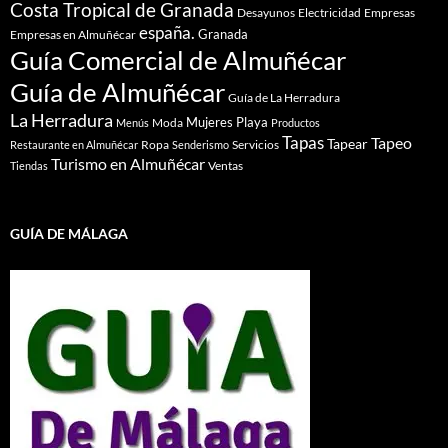
Costa Tropical de Granada
Desayunos
Electricidad
Empresas
españa.
Granada
Empresas en Almuñécar
Guía Comercial de Almuñécar
Guía de Almuñécar
Guía de La Herradura
La Herradura
Mujeres
Playa
Moda
Menús
Productos
Tapas
Tapeo
Tapear
Ropa
Servicios
Restaurante en Almuñécar
Senderismo
Turismo en Almuñécar
Ventas
Tiendas
GUÍA DE MÁLAGA