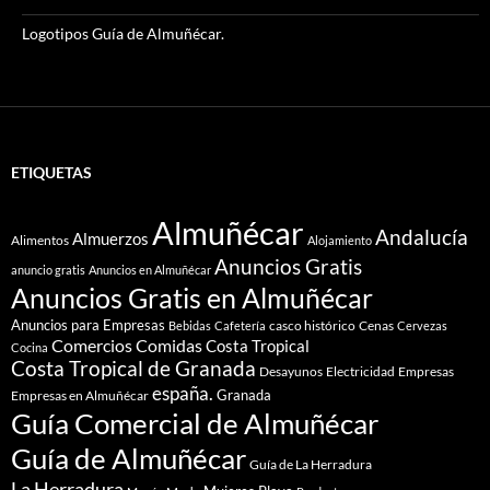
Logotipos Guía de Almuñécar.
ETIQUETAS
Almuñécar
Andalucía
Almuerzos
Alimentos
Alojamiento
Anuncios Gratis
anuncio gratis
Anuncios en Almuñécar
Anuncios Gratis en Almuñécar
Anuncios para Empresas
casco histórico
Cenas
Bebidas
Cafetería
Cervezas
Comidas
Comercios
Costa Tropical
Cocina
Costa Tropical de Granada
Desayunos
Electricidad
Empresas
españa.
Granada
Empresas en Almuñécar
Guía Comercial de Almuñécar
Guía de Almuñécar
Guía de La Herradura
La Herradura