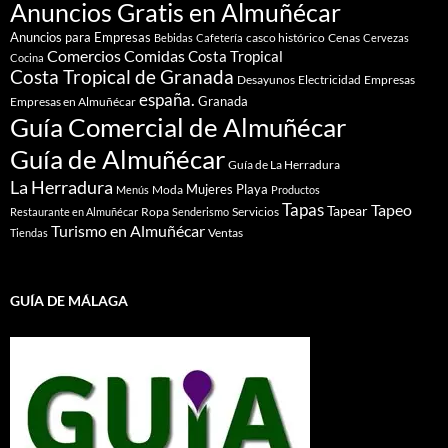
Anuncios Gratis en Almuñécar
Anuncios para Empresas
casco histórico
Cenas
Bebidas
Cafetería
Cervezas
Comidas
Comercios
Costa Tropical
Cocina
Costa Tropical de Granada
Desayunos
Electricidad
Empresas
españa.
Granada
Empresas en Almuñécar
Guía Comercial de Almuñécar
Guía de Almuñécar
Guía de La Herradura
La Herradura
Mujeres
Playa
Moda
Menús
Productos
Tapas
Tapeo
Tapear
Ropa
Servicios
Restaurante en Almuñécar
Senderismo
Turismo en Almuñécar
Ventas
Tiendas
GUÍA DE MÁLAGA