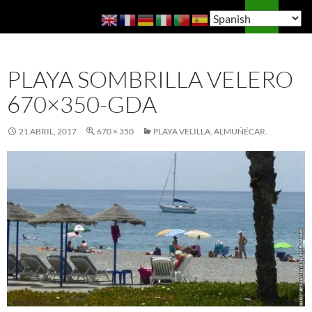
Saltar
Buscar
Guía de Almuñécar
al
MENÚ
contenido
PRINCI
PLAYA SOMBRILLA VELERO
670×350-GDA
21 ABRIL, 2017
670 × 350
PLAYA VELILLA, ALMUÑÉCAR.