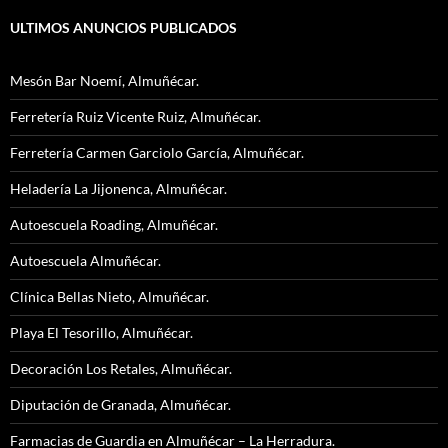
ULTIMOS ANUNCIOS PUBLICADOS
Mesón Bar Noemí, Almuñécar.
Ferretería Ruiz Vicente Ruiz, Almuñécar.
Ferretería Carmen Garciolo García, Almuñécar.
Heladería La Jijonenca, Almuñécar.
Autoescuela Roading, Almuñécar.
Autoescuela Almuñécar.
Clínica Bellas Nieto, Almuñécar.
Playa El Tesorillo, Almuñécar.
Decoración Los Retales, Almuñécar.
Diputación de Granada, Almuñécar.
Farmacias de Guardia en Almuñécar – La Herradura.