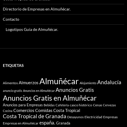
Directorio de Empresas en Almuñécar.
Contacto
Logotipos Guía de Almuñécar.
ETIQUETAS
Almuñécar
Andalucía
Almuerzos
Alimentos
Alojamiento
Anuncios Gratis
anuncio gratis
Anuncios en Almuñécar
Anuncios Gratis en Almuñécar
Anuncios para Empresas
casco histórico
Cenas
Bebidas
Cafetería
Cervezas
Comidas
Comercios
Costa Tropical
Cocina
Costa Tropical de Granada
Desayunos
Electricidad
Empresas
españa.
Granada
Empresas en Almuñécar