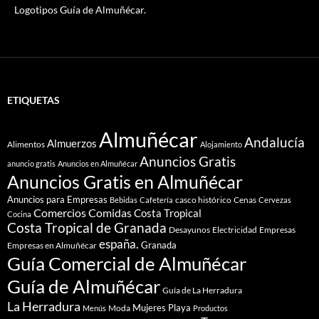
Logotipos Guía de Almuñécar.
ETIQUETAS
Almuñécar
Andalucía
Almuerzos
Alimentos
Alojamiento
Anuncios Gratis
anuncio gratis
Anuncios en Almuñécar
Anuncios Gratis en Almuñécar
Anuncios para Empresas
casco histórico
Cenas
Bebidas
Cafetería
Cervezas
Comidas
Comercios
Costa Tropical
Cocina
Costa Tropical de Granada
Desayunos
Electricidad
Empresas
españa.
Granada
Empresas en Almuñécar
Guía Comercial de Almuñécar
Guía de Almuñécar
Guía de La Herradura
La Herradura
Mujeres
Playa
Moda
Menús
Productos