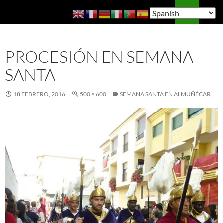
Saltar
Buscar
Guía de Almuñécar
al
MENÚ
contenido
PRINCI
PROCESIÓN EN SEMANA
SANTA
18 FEBRERO, 2016
500 × 600
SEMANA SANTA EN ALMUÑÉCAR.