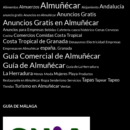
Almuñécar
Andalucía
Almuerzos
Alimentos
Alojamiento
Anuncios Gratis
anuncio gratis
Anuncios en Almuñécar
Anuncios Gratis en Almuñécar
Anuncios para Empresas
casco histórico
Cenas
Bebidas
Cafetería
Cervezas
Comidas
Comercios
Costa Tropical
Cocina
Costa Tropical de Granada
Desayunos
Electricidad
Empresas
españa.
Granada
Empresas en Almuñécar
Guía Comercial de Almuñécar
Guía de Almuñécar
Guía de La Herradura
La Herradura
Mujeres
Playa
Moda
Menús
Productos
Tapas
Tapeo
Tapear
Ropa
Servicios
Restaurante en Almuñécar
Senderismo
Turismo en Almuñécar
Ventas
Tiendas
GUÍA DE MÁLAGA