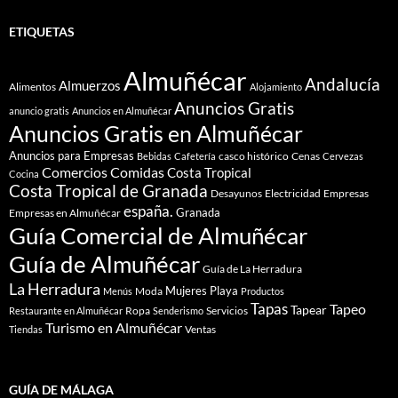
ETIQUETAS
Almuñécar
Andalucía
Almuerzos
Alimentos
Alojamiento
Anuncios Gratis
anuncio gratis
Anuncios en Almuñécar
Anuncios Gratis en Almuñécar
Anuncios para Empresas
casco histórico
Cenas
Bebidas
Cafetería
Cervezas
Comidas
Comercios
Costa Tropical
Cocina
Costa Tropical de Granada
Desayunos
Electricidad
Empresas
españa.
Granada
Empresas en Almuñécar
Guía Comercial de Almuñécar
Guía de Almuñécar
Guía de La Herradura
La Herradura
Mujeres
Playa
Moda
Menús
Productos
Tapas
Tapeo
Tapear
Ropa
Servicios
Restaurante en Almuñécar
Senderismo
Turismo en Almuñécar
Ventas
Tiendas
GUÍA DE MÁLAGA