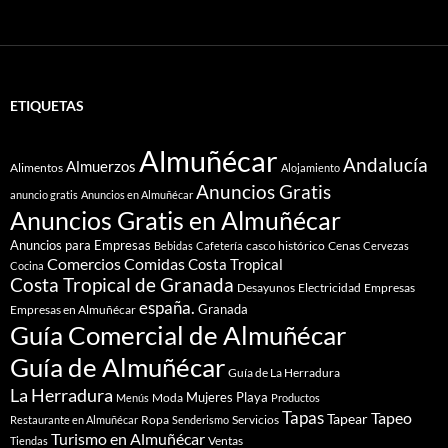
ETIQUETAS
Almuñécar
Andalucía
Almuerzos
Alimentos
Alojamiento
Anuncios Gratis
anuncio gratis
Anuncios en Almuñécar
Anuncios Gratis en Almuñécar
Anuncios para Empresas
casco histórico
Cenas
Bebidas
Cafetería
Cervezas
Comidas
Comercios
Costa Tropical
Cocina
Costa Tropical de Granada
Desayunos
Electricidad
Empresas
españa.
Granada
Empresas en Almuñécar
Guía Comercial de Almuñécar
Guía de Almuñécar
Guía de La Herradura
La Herradura
Mujeres
Playa
Moda
Menús
Productos
Tapas
Tapeo
Tapear
Ropa
Servicios
Restaurante en Almuñécar
Senderismo
Turismo en Almuñécar
Ventas
Tiendas