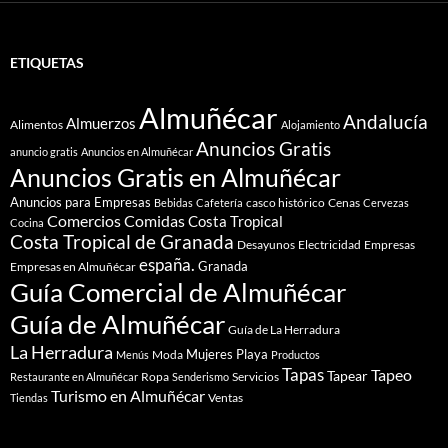
ETIQUETAS
Almuñécar
Andalucía
Almuerzos
Alimentos
Alojamiento
Anuncios Gratis
anuncio gratis
Anuncios en Almuñécar
Anuncios Gratis en Almuñécar
Anuncios para Empresas
casco histórico
Cenas
Bebidas
Cafetería
Cervezas
Comidas
Comercios
Costa Tropical
Cocina
Costa Tropical de Granada
Desayunos
Electricidad
Empresas
españa.
Granada
Empresas en Almuñécar
Guía Comercial de Almuñécar
Guía de Almuñécar
Guía de La Herradura
La Herradura
Mujeres
Playa
Moda
Menús
Productos
Tapas
Tapeo
Tapear
Ropa
Servicios
Restaurante en Almuñécar
Senderismo
Turismo en Almuñécar
Ventas
Tiendas