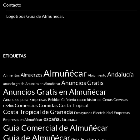
Contacto
Logotipos Guía de Almuñécar.
ETIQUETAS
Almuñécar
Andalucía
Almuerzos
Alimentos
Alojamiento
Anuncios Gratis
anuncio gratis
Anuncios en Almuñécar
Anuncios Gratis en Almuñécar
Anuncios para Empresas
casco histórico
Cenas
Bebidas
Cafetería
Cervezas
Comidas
Comercios
Costa Tropical
Cocina
Costa Tropical de Granada
Desayunos
Electricidad
Empresas
españa.
Granada
Empresas en Almuñécar
Guía Comercial de Almuñécar
Guía de Almuñécar
Guía de La Herradura