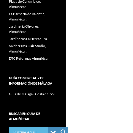
Playa de Curumbico,
Almuñécar.
La Barbería de Valentín,
Almuñécar.
Jardinería Olivares,
Almuñécar.
Jardineros La Herradura.
Valderrama Hair Studio,
Almuñécar.
DTC Reformas Almuñécar.
GUÍA COMERCIAL Y DE
INFORMACIÓN DE MÁLAGA
Guía de Málaga - Costa del Sol.
BUSCAR EN GUÍA DE
ALMUÑÉCAR