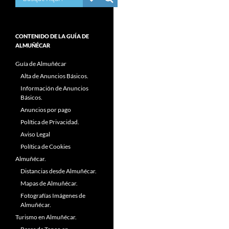
CONTENIDO DE LA GUÍA DE
ALMUÑÉCAR
Guía de Almuñécar
Alta de Anuncios Básicos.
Información de Anuncios
Básicos.
Anuncios por pago
Política de Privacidad.
Aviso Legal
Política de Cookies
Almuñécar.
Distancias desde Almuñécar.
Mapas de Almuñécar.
Fotografías Imágenes de
Almuñécar.
Turismo en Almuñécar.