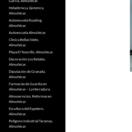
García, Almuñécar.
Heladería La Jijonenca,
Almuñécar.
Autoescuela Roading,
Almuñécar.
Autoescuela Almuñécar.
Clínica Bellas Nieto,
Almuñécar.
Playa El Tesorillo, Almuñécar.
Decoración Los Retales,
Almuñécar.
Diputación de Granada,
Almuñécar.
Farmacias de Guardia en
Almuñécar – La Herradura.
Almuservicios, Reformas en
Almuñécar.
Escultura del Espetero,
Almuñécar.
Polígono Industrial Taramay,
Almuñécar.