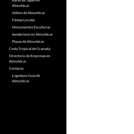
Bares de Tapeo en
Almuñécar.
Vídeos de Almuñécar.
Fiestas Locales
Monumentos Esculturas
Senderismo en Almuñécar
Playas de Almuñécar
Costa Tropical de Granada.
Directorio de Empresas en
Almuñécar.
Contacto
Logotipos Guía de
Almuñécar.