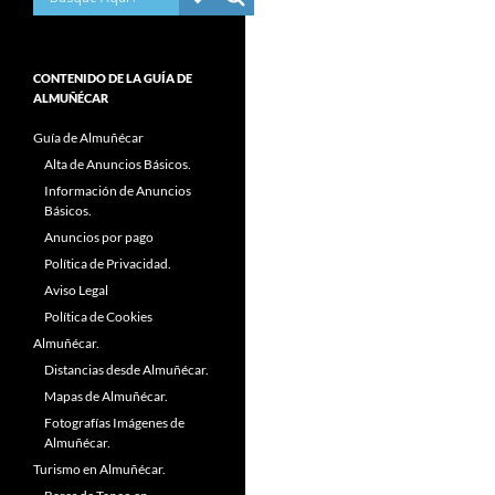
CONTENIDO DE LA GUÍA DE
ALMUÑÉCAR
Guía de Almuñécar
Alta de Anuncios Básicos.
Información de Anuncios
Básicos.
Anuncios por pago
Política de Privacidad.
Aviso Legal
Política de Cookies
Almuñécar.
Distancias desde Almuñécar.
Mapas de Almuñécar.
Fotografías Imágenes de
Almuñécar.
Turismo en Almuñécar.