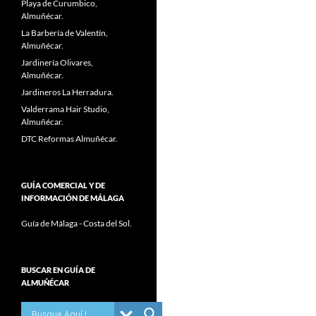
Playa de Curumbico,
Almuñécar.
La Barbería de Valentín,
Almuñécar.
Jardinería Olivares,
Almuñécar.
Jardineros La Herradura.
Valderrama Hair Studio,
Almuñécar.
DTC Reformas Almuñécar.
GUÍA COMERCIAL Y DE
INFORMACIÓN DE MÁLAGA
Guía de Málaga - Costa del Sol.
BUSCAR EN GUÍA DE
ALMUÑÉCAR