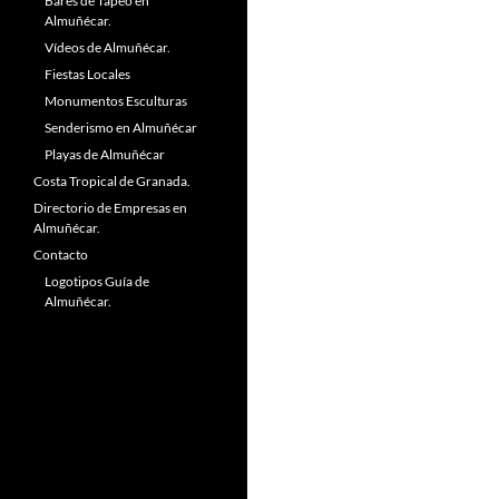
Bares de Tapeo en
Almuñécar.
Vídeos de Almuñécar.
Fiestas Locales
Monumentos Esculturas
Senderismo en Almuñécar
Playas de Almuñécar
Costa Tropical de Granada.
Directorio de Empresas en
Almuñécar.
Contacto
Logotipos Guía de
Almuñécar.