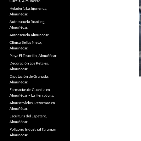
García, Almuñécar.
Heladería La Jijonenca,
Almuñécar.
Autoescuela Roading,
Almuñécar.
Autoescuela Almuñécar.
Clínica Bellas Nieto,
Almuñécar.
Playa El Tesorillo, Almuñécar.
Decoración Los Retales,
Almuñécar.
Diputación de Granada,
Almuñécar.
Farmacias de Guardia en
Almuñécar – La Herradura.
Almuservicios, Reformas en
Almuñécar.
Escultura del Espetero,
Almuñécar.
Polígono Industrial Taramay,
Almuñécar.