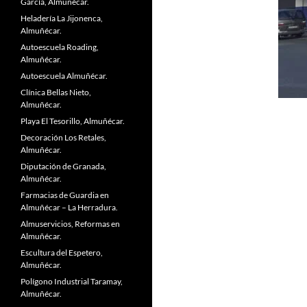
García, Almuñécar.
Heladería La Jijonenca,
Almuñécar.
Autoescuela Roading,
Almuñécar.
Autoescuela Almuñécar.
Clínica Bellas Nieto,
Almuñécar.
Playa El Tesorillo, Almuñécar.
Decoración Los Retales,
Almuñécar.
Diputación de Granada,
Almuñécar.
Farmacias de Guardia en
Almuñécar – La Herradura.
Almuservicios, Reformas en
Almuñécar.
Escultura del Espetero,
Almuñécar.
Polígono Industrial Taramay,
Almuñécar.