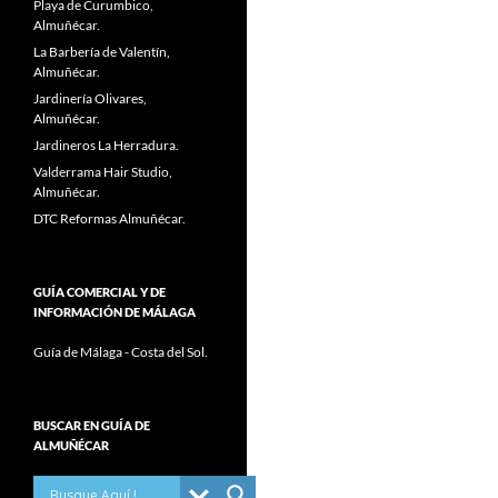
Playa de Curumbico,
Almuñécar.
La Barbería de Valentín,
Almuñécar.
Jardinería Olivares,
Almuñécar.
Jardineros La Herradura.
Valderrama Hair Studio,
Almuñécar.
DTC Reformas Almuñécar.
GUÍA COMERCIAL Y DE
INFORMACIÓN DE MÁLAGA
Guía de Málaga - Costa del Sol.
BUSCAR EN GUÍA DE
ALMUÑÉCAR