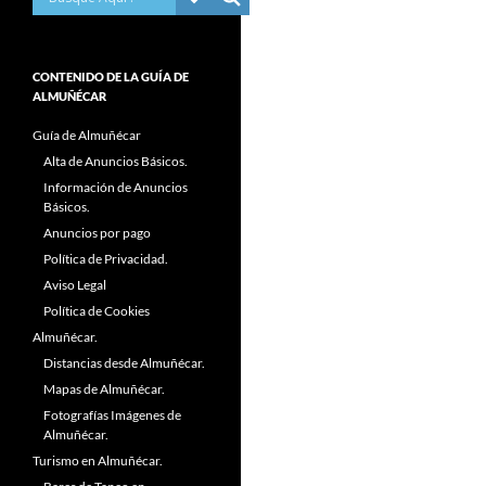
CONTENIDO DE LA GUÍA DE
ALMUÑÉCAR
Guía de Almuñécar
Alta de Anuncios Básicos.
Información de Anuncios
Básicos.
Anuncios por pago
Política de Privacidad.
Aviso Legal
Política de Cookies
Almuñécar.
Distancias desde Almuñécar.
Mapas de Almuñécar.
Fotografías Imágenes de
Almuñécar.
Turismo en Almuñécar.