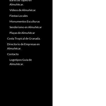
Bares de Tapeo en
Almuñécar.
Vídeos de Almuñécar.
Fiestas Locales
Monumentos Esculturas
Senderismo en Almuñécar
Playas de Almuñécar
Costa Tropical de Granada.
Directorio de Empresas en
Almuñécar.
Contacto
Logotipos Guía de
Almuñécar.