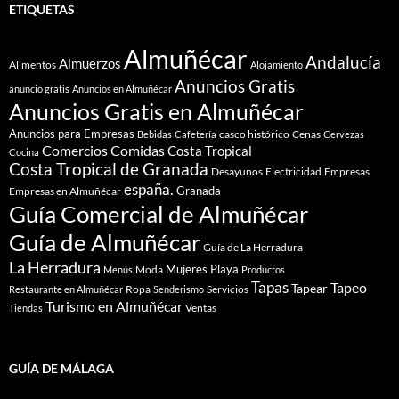
ETIQUETAS
Almuñécar
Andalucía
Almuerzos
Alimentos
Alojamiento
Anuncios Gratis
anuncio gratis
Anuncios en Almuñécar
Anuncios Gratis en Almuñécar
Anuncios para Empresas
casco histórico
Cenas
Bebidas
Cafetería
Cervezas
Comidas
Comercios
Costa Tropical
Cocina
Costa Tropical de Granada
Desayunos
Electricidad
Empresas
españa.
Granada
Empresas en Almuñécar
Guía Comercial de Almuñécar
Guía de Almuñécar
Guía de La Herradura
La Herradura
Mujeres
Playa
Moda
Menús
Productos
Tapas
Tapeo
Tapear
Ropa
Servicios
Restaurante en Almuñécar
Senderismo
Turismo en Almuñécar
Ventas
Tiendas
GUÍA DE MÁLAGA