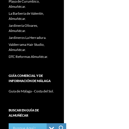
Playa de Curumbico,
Almuñécar.
La Barbería de Valentín,
Almuñécar.
Jardinería Olivares,
Almuñécar.
Jardineros La Herradura.
Valderrama Hair Studio,
Almuñécar.
DTC Reformas Almuñécar.
GUÍA COMERCIAL Y DE
INFORMACIÓN DE MÁLAGA
Guía de Málaga - Costa del Sol.
BUSCAR EN GUÍA DE
ALMUÑÉCAR