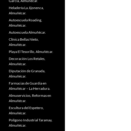
García, Almuñécar.
Heladería La Jijonenca,
Almuñécar.
Autoescuela Roading,
Almuñécar.
Autoescuela Almuñécar.
Clínica Bellas Nieto,
Almuñécar.
Playa El Tesorillo, Almuñécar.
Decoración Los Retales,
Almuñécar.
Diputación de Granada,
Almuñécar.
Farmacias de Guardia en
Almuñécar – La Herradura.
Almuservicios, Reformas en
Almuñécar.
Escultura del Espetero,
Almuñécar.
Polígono Industrial Taramay,
Almuñécar.