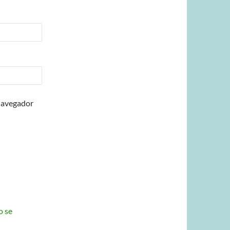
 navegador
o se