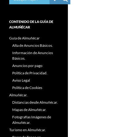
CONTENIDO DE LA GUÍA DE
ALMUÑÉCAR
Guía de Almuñécar
Alta de Anuncios Básicos.
Información de Anuncios
Básicos.
Anuncios por pago
Política de Privacidad.
Aviso Legal
Política de Cookies
Almuñécar.
Distancias desde Almuñécar.
Mapas de Almuñécar.
Fotografías Imágenes de
Almuñécar.
Turismo en Almuñécar.