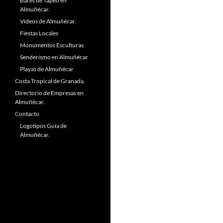
Bares de Tapeo en
Almuñécar.
Vídeos de Almuñécar.
Fiestas Locales
Monumentos Esculturas
Senderismo en Almuñécar
Playas de Almuñécar
Costa Tropical de Granada.
Directorio de Empresas en
Almuñécar.
Contacto
Logotipos Guía de
Almuñécar.