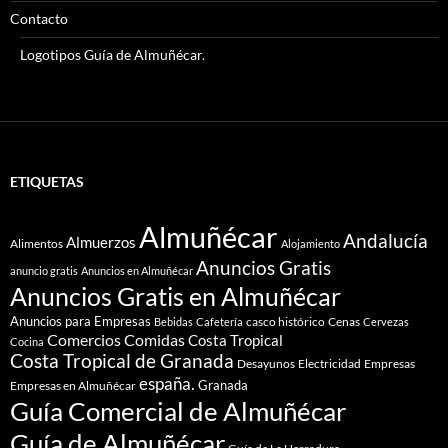
Contacto
Logotipos Guía de Almuñécar.
ETIQUETAS
Almuñécar
Andalucía
Almuerzos
Alimentos
Alojamiento
Anuncios Gratis
anuncio gratis
Anuncios en Almuñécar
Anuncios Gratis en Almuñécar
Anuncios para Empresas
casco histórico
Cenas
Bebidas
Cafetería
Cervezas
Comidas
Comercios
Costa Tropical
Cocina
Costa Tropical de Granada
Desayunos
Electricidad
Empresas
españa.
Granada
Empresas en Almuñécar
Guía Comercial de Almuñécar
Guía de Almuñécar