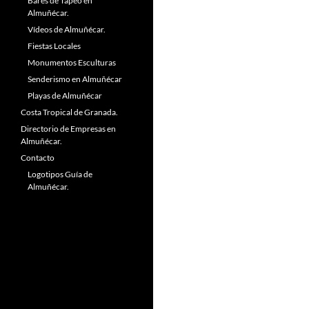
Bares de Tapeo en
Almuñécar.
Vídeos de Almuñécar.
Fiestas Locales
Monumentos Esculturas
Senderismo en Almuñécar
Playas de Almuñécar
Costa Tropical de Granada.
Directorio de Empresas en
Almuñécar.
Contacto
Logotipos Guía de
Almuñécar.