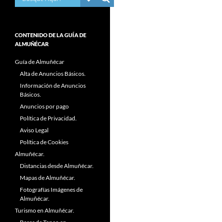
CONTENIDO DE LA GUÍA DE
ALMUÑÉCAR
Guía de Almuñécar
Alta de Anuncios Básicos.
Información de Anuncios
Básicos.
Anuncios por pago
Política de Privacidad.
Aviso Legal
Política de Cookies
Almuñécar.
Distancias desde Almuñécar.
Mapas de Almuñécar.
Fotografías Imágenes de
Almuñécar.
Turismo en Almuñécar.