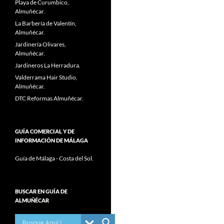
Playa de Curumbico,
Almuñécar.
La Barbería de Valentín,
Almuñécar.
Jardinería Olivares,
Almuñécar.
Jardineros La Herradura.
Valderrama Hair Studio,
Almuñécar.
DTC Reformas Almuñécar.
GUÍA COMERCIAL Y DE
INFORMACIÓN DE MÁLAGA
Guía de Málaga - Costa del Sol.
BUSCAR EN GUÍA DE
ALMUÑÉCAR