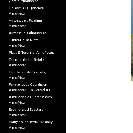
García, Almuñécar.
Heladería La Jijonenca,
Almuñécar.
Autoescuela Roading,
Almuñécar.
Autoescuela Almuñécar.
Clínica Bellas Nieto,
Almuñécar.
Playa El Tesorillo, Almuñécar.
Decoración Los Retales,
Almuñécar.
Diputación de Granada,
Almuñécar.
Farmacias de Guardia en
Almuñécar – La Herradura.
Almuservicios, Reformas en
Almuñécar.
Escultura del Espetero,
Almuñécar.
Polígono Industrial Taramay,
Almuñécar.