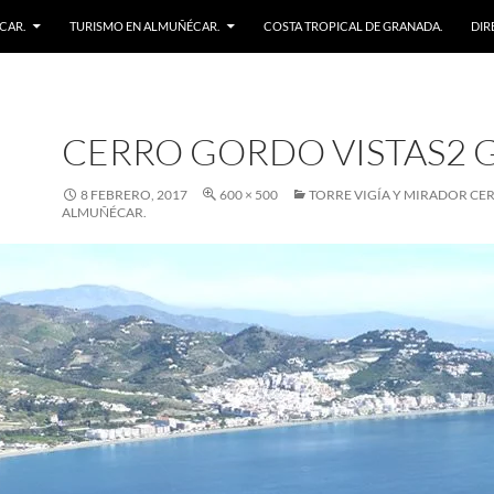
CAR.
TURISMO EN ALMUÑÉCAR.
COSTA TROPICAL DE GRANADA.
DIR
CERRO GORDO VISTAS2 
8 FEBRERO, 2017
600 × 500
TORRE VIGÍA Y MIRADOR CE
ALMUÑÉCAR.