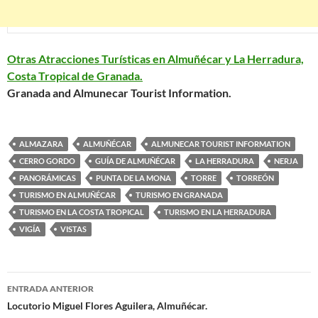
Otras Atracciones Turísticas en Almuñécar y La Herradura,
Costa Tropical de Granada.
Granada and Almunecar Tourist Information.
ALMAZARA
ALMUÑÉCAR
ALMUNECAR TOURIST INFORMATION
CERRO GORDO
GUÍA DE ALMUÑÉCAR
LA HERRADURA
NERJA
PANORÁMICAS
PUNTA DE LA MONA
TORRE
TORREÓN
TURISMO EN ALMUÑÉCAR
TURISMO EN GRANADA
TURISMO EN LA COSTA TROPICAL
TURISMO EN LA HERRADURA
VIGÍA
VISTAS
ENTRADA ANTERIOR
Navegación
Locutorio Miguel Flores Aguilera, Almuñécar.