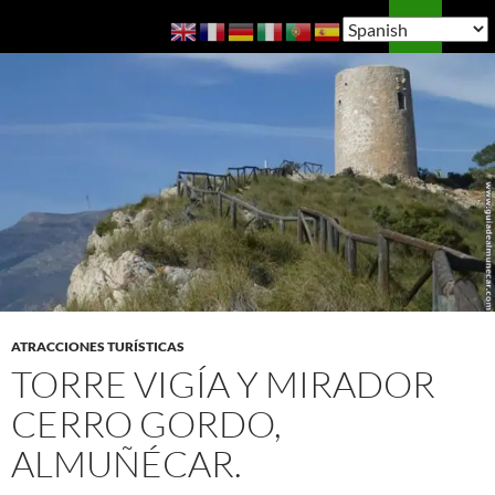
Saltar
Buscar
Guía de Almuñécar
al
MENÚ
contenido
PRINCI
ATRACCIONES TURÍSTICAS
TORRE VIGÍA Y MIRADOR
CERRO GORDO,
ALMUÑÉCAR.