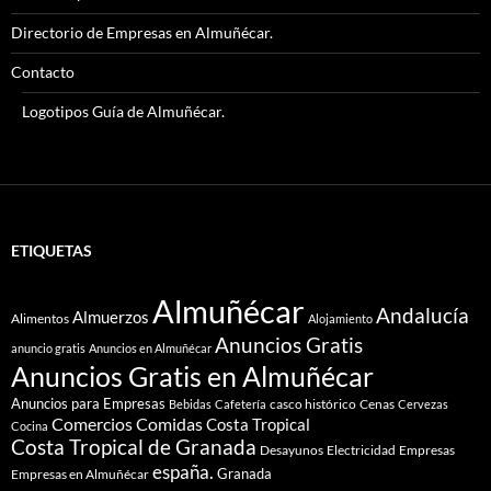
Directorio de Empresas en Almuñécar.
Contacto
Logotipos Guía de Almuñécar.
ETIQUETAS
Almuñécar
Andalucía
Almuerzos
Alimentos
Alojamiento
Anuncios Gratis
anuncio gratis
Anuncios en Almuñécar
Anuncios Gratis en Almuñécar
Anuncios para Empresas
casco histórico
Cenas
Bebidas
Cafetería
Cervezas
Comidas
Comercios
Costa Tropical
Cocina
Costa Tropical de Granada
Desayunos
Electricidad
Empresas
españa.
Granada
Empresas en Almuñécar