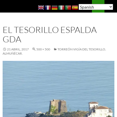
Saltar
Buscar
Guía de Almuñécar
al
MENÚ
contenido
PRINCI
EL TESORILLO ESPALDA
GDA
21 ABRIL, 2017
500 × 500
TORREÓN VIGÍA DEL TESORILLO,
ALMUÑÉCAR.