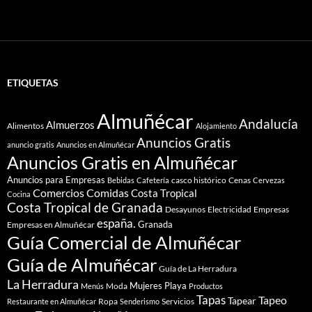
ETIQUETAS
Almuñécar
Andalucía
Almuerzos
Alimentos
Alojamiento
Anuncios Gratis
anuncio gratis
Anuncios en Almuñécar
Anuncios Gratis en Almuñécar
Anuncios para Empresas
casco histórico
Cenas
Bebidas
Cafetería
Cervezas
Comidas
Comercios
Costa Tropical
Cocina
Costa Tropical de Granada
Desayunos
Electricidad
Empresas
españa.
Granada
Empresas en Almuñécar
Guía Comercial de Almuñécar
Guía de Almuñécar
Guía de La Herradura
La Herradura
Mujeres
Playa
Moda
Menús
Productos
Tapas
Tapeo
Tapear
Ropa
Servicios
Restaurante en Almuñécar
Senderismo