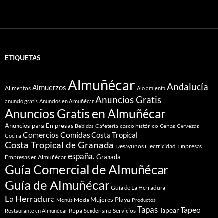
ETIQUETAS
Almuñécar
Andalucía
Almuerzos
Alimentos
Alojamiento
Anuncios Gratis
anuncio gratis
Anuncios en Almuñécar
Anuncios Gratis en Almuñécar
Anuncios para Empresas
casco histórico
Cenas
Bebidas
Cafetería
Cervezas
Comidas
Comercios
Costa Tropical
Cocina
Costa Tropical de Granada
Desayunos
Electricidad
Empresas
españa.
Granada
Empresas en Almuñécar
Guía Comercial de Almuñécar
Guía de Almuñécar
Guía de La Herradura
La Herradura
Mujeres
Playa
Moda
Menús
Productos
Tapas
Tapeo
Tapear
Ropa
Servicios
Restaurante en Almuñécar
Senderismo