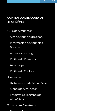
CONTENIDO DE LA GUÍA DE
ALMUÑÉCAR
Guía de Almuñécar
Alta de Anuncios Básicos.
Información de Anuncios
Básicos.
Anuncios por pago
Política de Privacidad.
Aviso Legal
Política de Cookies
Almuñécar.
Distancias desde Almuñécar.
Mapas de Almuñécar.
Fotografías Imágenes de
Almuñécar.
Turismo en Almuñécar.