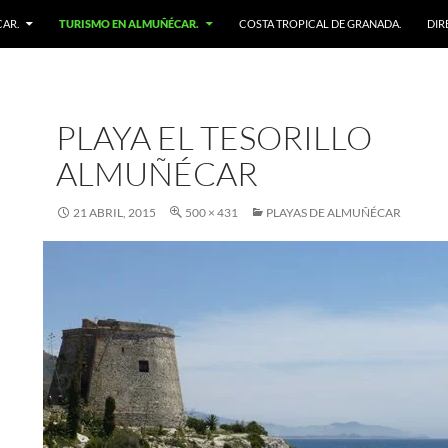
AR.
TURISMO EN ALMUÑÉCAR.
COSTA TROPICAL DE GRANADA.
DIR
PLAYA EL TESORILLO
ALMUÑÉCAR
21 ABRIL, 2015
500 × 431
PLAYAS DE ALMUÑÉCAR