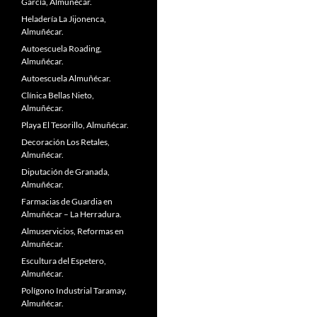
García, Almuñécar.
Heladería La Jijonenca,
Almuñécar.
Autoescuela Roading,
Almuñécar.
Autoescuela Almuñécar.
Clínica Bellas Nieto,
Almuñécar.
Playa El Tesorillo, Almuñécar.
Decoración Los Retales,
Almuñécar.
Diputación de Granada,
Almuñécar.
Farmacias de Guardia en
Almuñécar – La Herradura.
Almuservicios, Reformas en
Almuñécar.
Escultura del Espetero,
Almuñécar.
Polígono Industrial Taramay,
Almuñécar.