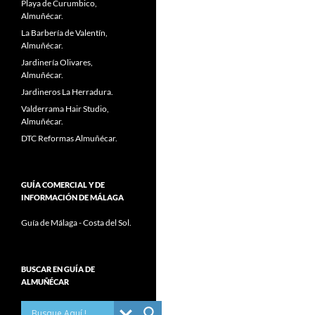
Playa de Curumbico,
Almuñécar.
La Barbería de Valentín,
Almuñécar.
Jardinería Olivares,
Almuñécar.
Jardineros La Herradura.
Valderrama Hair Studio,
Almuñécar.
DTC Reformas Almuñécar.
GUÍA COMERCIAL Y DE
INFORMACIÓN DE MÁLAGA
Guía de Málaga - Costa del Sol.
BUSCAR EN GUÍA DE
ALMUÑÉCAR