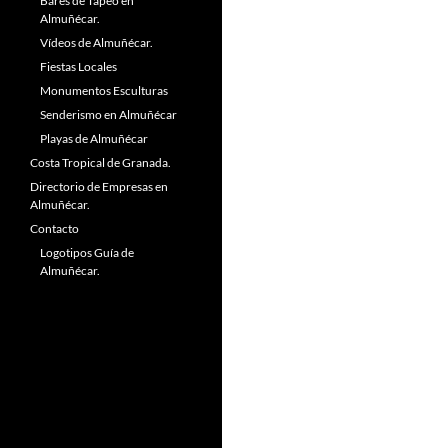
Bares de Tapeo en
Almuñécar.
Vídeos de Almuñécar.
Fiestas Locales
Monumentos Esculturas
Senderismo en Almuñécar
Playas de Almuñécar
Costa Tropical de Granada.
Directorio de Empresas en
Almuñécar.
Contacto
Logotipos Guía de
Almuñécar.