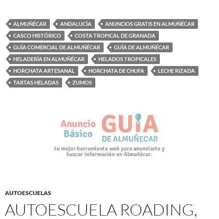
ALMUÑÉCAR
ANDALUCÍA
ANUNCIOS GRATIS EN ALMUÑÉCAR
CASCO HISTÓRICO
COSTA TROPICAL DE GRANADA
GUÍA COMERCIAL DE ALMUÑÉCAR
GUÍA DE ALMUÑÉCAR
HELADERÍA EN ALMUÑÉCAR
HELADOS TROPICALES
HORCHATA ARTESANAL
HORCHATA DE CHUFA
LECHE RIZADA
TARTAS HELADAS
ZUMOS
AUTOESCUELAS
AUTOESCUELA ROADING,