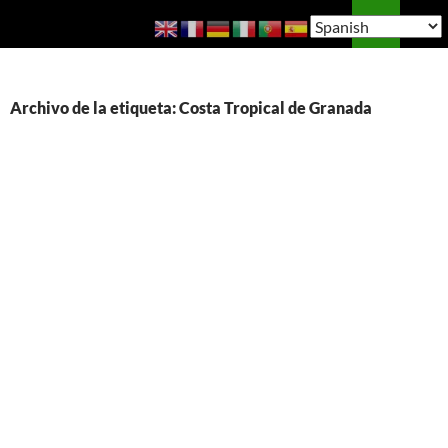
Saltar
Buscar
Guía de Almuñécar
al
MENÚ
contenido
PRINCI
Archivo de la etiqueta: Costa Tropical de Granada