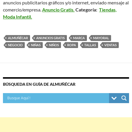
anuncios publicitarios gráficos y/o internet, enviado mensaje al
comercio/empresa.
Anuncio Gratis.
Categoría:
Tiendas,
Moda Infantil.
ALMUÑÉCAR
ANUNCIOS GRATIS
MARCA
MAYORAL
NEGOCIO
NIÑAS
NIÑOS
ROPA
TALLAS
VENTAS
BÚSQUEDA EN GUÍA DE ALMUÑÉCAR