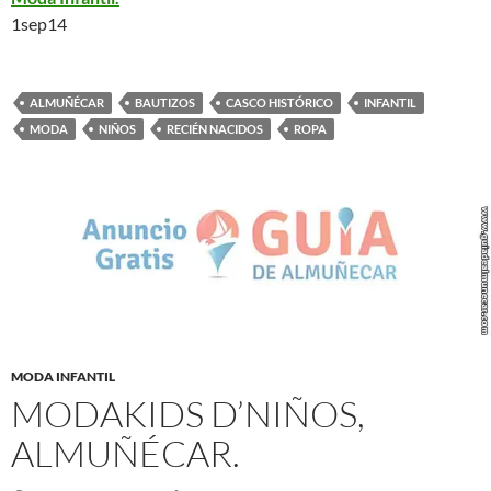
1sep14
ALMUÑÉCAR
BAUTIZOS
CASCO HISTÓRICO
INFANTIL
MODA
NIÑOS
RECIÉN NACIDOS
ROPA
MODA INFANTIL
MODAKIDS D’NIÑOS,
ALMUÑÉCAR.