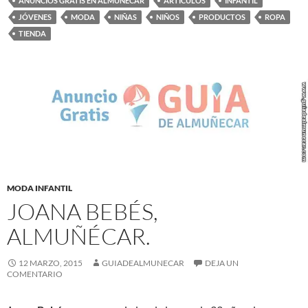
ANUNCIOS GRATIS EN ALMUÑÉCAR
ARTÍCULOS
INFANTIL
JÓVENES
MODA
NIÑAS
NIÑOS
PRODUCTOS
ROPA
TIENDA
MODA INFANTIL
JOANA BEBÉS,
ALMUÑÉCAR.
12 MARZO, 2015
GUIADEALMUNECAR
DEJA UN
COMENTARIO