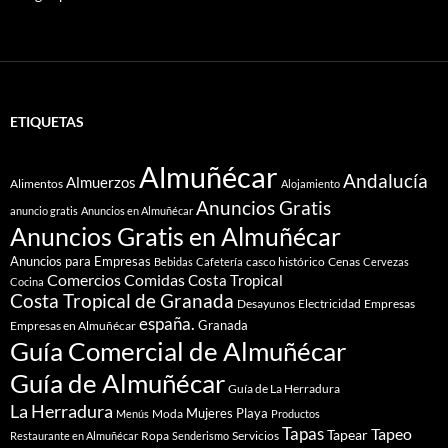
ETIQUETAS
Almuñécar
Andalucía
Almuerzos
Alimentos
Alojamiento
Anuncios Gratis
anuncio gratis
Anuncios en Almuñécar
Anuncios Gratis en Almuñécar
Anuncios para Empresas
casco histórico
Cenas
Bebidas
Cafetería
Cervezas
Comidas
Comercios
Costa Tropical
Cocina
Costa Tropical de Granada
Desayunos
Electricidad
Empresas
españa.
Granada
Empresas en Almuñécar
Guía Comercial de Almuñécar
Guía de Almuñécar
Guía de La Herradura
La Herradura
Mujeres
Playa
Moda
Menús
Productos
Tapas
Tapeo
Tapear
Ropa
Servicios
Restaurante en Almuñécar
Senderismo