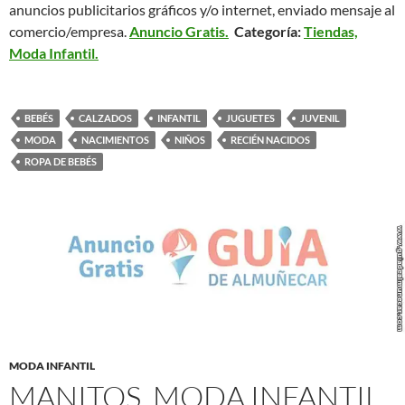
anuncios publicitarios gráficos y/o internet, enviado mensaje al
comercio/empresa.
Anuncio Gratis.
Categoría:
Tiendas,
Moda Infantil.
BEBÉS
CALZADOS
INFANTIL
JUGUETES
JUVENIL
MODA
NACIMIENTOS
NIÑOS
RECIÉN NACIDOS
ROPA DE BEBÉS
MODA INFANTIL
MANITOS, MODA INFANTIL,