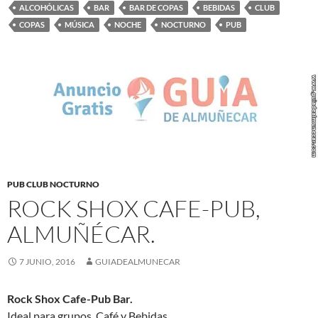
ALCOHÓLICAS
BAR
BAR DE COPAS
BEBIDAS
CLUB
COPAS
MÚSICA
NOCHE
NOCTURNO
PUB
PUB CLUB NOCTURNO
ROCK SHOX CAFE-PUB,
ALMUÑÉCAR.
7 JUNIO, 2016
GUIADEALMUNECAR
Rock Shox Cafe-Pub Bar.
Ideal para grupos, Café y Bebidas.