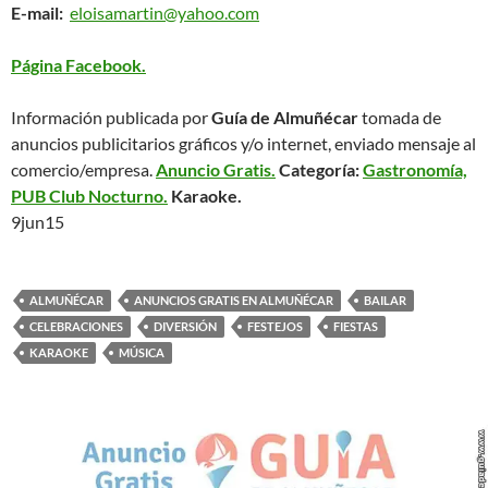
E-mail:
eloisamartin@yahoo.com
Página Facebook.
Información publicada por
Guía de Almuñécar
tomada de
anuncios publicitarios gráficos y/o internet, enviado mensaje al
comercio/empresa.
Anuncio Gratis.
Categoría:
Gastronomía,
PUB Club Nocturno.
Karaoke.
9jun15
ALMUÑÉCAR
ANUNCIOS GRATIS EN ALMUÑÉCAR
BAILAR
CELEBRACIONES
DIVERSIÓN
FESTEJOS
FIESTAS
KARAOKE
MÚSICA