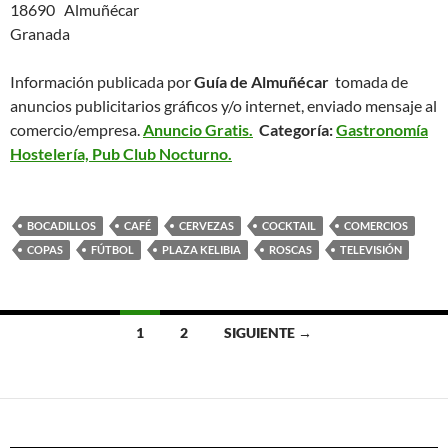
18690 Almuñécar
Granada
Información publicada por
Guía de Almuñécar
tomada de
anuncios publicitarios gráficos y/o internet, enviado mensaje al
comercio/empresa.
Anuncio Gratis.
Categoría:
Gastronomía
Hostelería, Pub Club Nocturno.
BOCADILLOS
CAFÉ
CERVEZAS
COCKTAIL
COMERCIOS
COPAS
FÚTBOL
PLAZA KELIBIA
ROSCAS
TELEVISIÓN
1
2
SIGUIENTE →
Ir
a
las