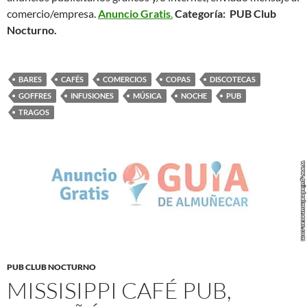
comercio/empresa.
Anuncio Gratis
.
Categoría: PUB Club
Nocturno.
BARES
CAFÉS
COMERCIOS
COPAS
DISCOTECAS
GOFFRES
INFUSIONES
MÚSICA
NOCHE
PUB
TRAGOS
PUB CLUB NOCTURNO
MISSISIPPI CAFÉ PUB,