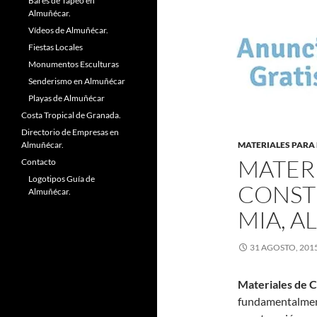
Bares de Tapeo en
Almuñécar.
Vídeos de Almuñécar.
Fiestas Locales
Monumentos Esculturas
Senderismo en Almuñécar
Playas de Almuñécar
Costa Tropical de Granada.
Directorio de Empresas en
Almuñécar.
MATERIALES PARA
MATER
Contacto
Logotipos Guía de
CONST
Almuñécar.
MIA, 
31 AGOSTO, 201
Materiales de C
fundamentalmente