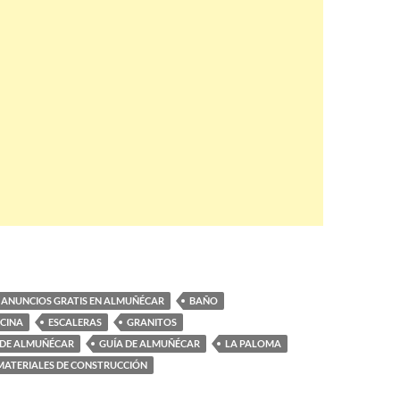
ANUNCIOS GRATIS EN ALMUÑÉCAR
BAÑO
OCINA
ESCALERAS
GRANITOS
 DE ALMUÑÉCAR
GUÍA DE ALMUÑÉCAR
LA PALOMA
MATERIALES DE CONSTRUCCIÓN