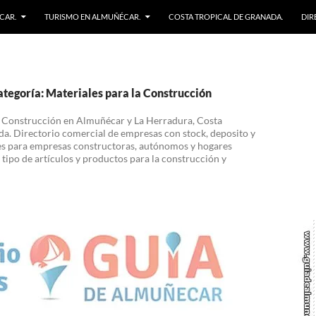
CAR.
TURISMO EN ALMUÑÉCAR.
COSTA TROPICAL DE GRANADA.
DIR
ategoría: Materiales para la Construcción
a Construcción en Almuñécar y La Herradura, Costa
da. Directorio comercial de empresas con stock, deposito y
es para empresas constructoras, autónomos y hogares
 tipo de artículos y productos para la construcción y