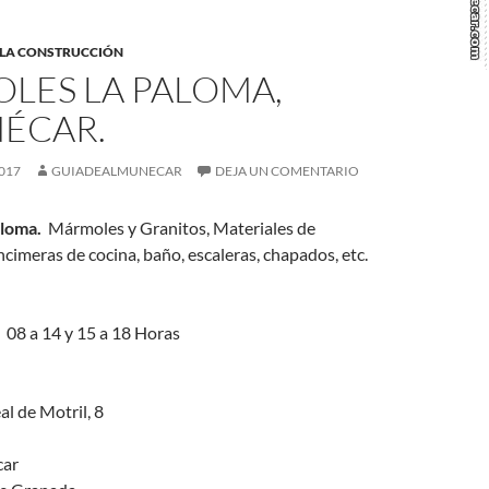
 LA CONSTRUCCIÓN
LES LA PALOMA,
ÉCAR.
017
GUIADEALMUNECAR
DEJA UN COMENTARIO
aloma.
Mármoles y Granitos, Materiales de
cimeras de cocina, baño, escaleras, chapados, etc.
 08 a 14 y 15 a 18 Horas
l de Motril, 8
ar