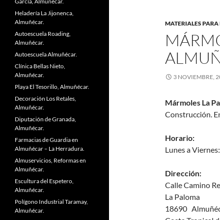
García, Almuñécar.
Heladería La Jijonenca,
Almuñécar.
MATERIALES PARA
Autoescuela Roading,
MÁRMO
Almuñécar.
ALMUÑ
Autoescuela Almuñécar.
Clínica Bellas Nieto,
Almuñécar.
3 NOVIEMBRE, 2
Playa El Tesorillo, Almuñécar.
Decoración Los Retales,
Mármoles La P
Almuñécar.
Construcción. En
Diputación de Granada,
Almuñécar.
Horario:
Farmacias de Guardia en
Almuñécar – La Herradura.
Lunes a Viernes:
Almuservicios, Reformas en
Almuñécar.
Dirección:
Escultura del Espetero,
Calle Camino Rea
Almuñécar.
La Paloma
Polígono Industrial Taramay,
18690 Almuñéc
Almuñécar.