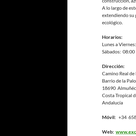
construcción, azu
A lo largo de est
extendiendo su g
ecológico.
Horarios:
Lunes a Viernes:
Sábados: 08:00 
Dirección:
Camino Real de 
Barrio de la Pal
18690 Almuñéc
Costa Tropical 
Andalucía
Móvil:
+34 658
Web:
www.excl