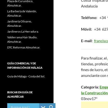
Costa Tropical 
Playa de Curumbico,
Almuñécar.
Andalucía
La Barbería de Valentín,
Almuñécar.
Teléfono:
+34 9
Jardinería Olivares,
Almuñécar.
Móvil:
+34 627
Jardineros La Herradura.
Valderrama Hair Studio,
E-mail:
francis
Almuñécar.
DTC Reformas Almuñécar.
Para finalizar, el
tiendas, profesio
GUÍA COMERCIAL Y DE
INFORMACIÓN DE MÁLAGA
fines de lucro, et
anunciante con 
Guía de Málaga - Costa del Sol.
Categoría:
Empr
la Construcción
BUSCAR EN GUÍA DE
ALMUÑÉCAR
03nov17*