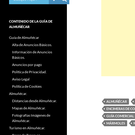
CONTENIDO DE LA GUÍA DE
ALMUÑÉCAR
Guía de Almuñécar
Alta de Anuncios Básicos.
Información de Anuncios
Básicos.
Anuncios por pago
Política de Privacidad.
Aviso Legal
Política de Cookies
Almuñécar.
Distancias desde Almuñécar.
ALMUÑÉCAR
Mapas de Almuñécar.
ENCIMERAS DE C
Fotografías Imágenes de
GUÍA COMERCIAL
Almuñécar.
MÁRMOLES
Turismo en Almuñécar.