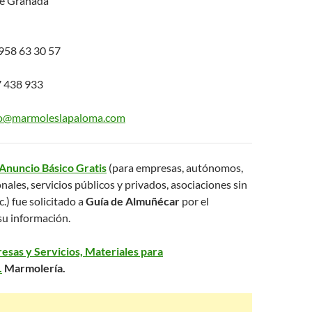
de Granada
58 63 30 57
 438 933
co@marmoleslapaloma.com
Anuncio Básico Gratis
(para empresas, autónomos,
nales, servicios públicos y privados, asociaciones sin
c.) fue solicitado a
Guía de Almuñécar
por el
su información.
esas y Servicios, Materiales para
.
Marmolería.