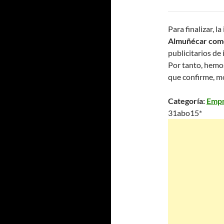
Para finalizar, 
Almuñécar co
publicitarios de 
Por tanto, hemo
que confirme, mo
Categoría:
Empr
31abo15*