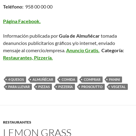
Teléfono:
958 00 00 00
Página Facebook.
Información publicada por
Guía de Almuñécar
tomada
de
anuncios publicitarios
gráficos y/o internet, enviado
mensaje al comercio/empresa.
Anuncio Gratis.
Categoría
:
Restaurantes, Pizzería.
4 QUESOS
ALMUÑÉCAR
COMIDA
COMPRAR
PANINI
PARA LLEVAR
PIZZAS
PIZZERÍA
PROSCIUTTO
VEGETAL
RESTAURANTES
LEMON GRASS