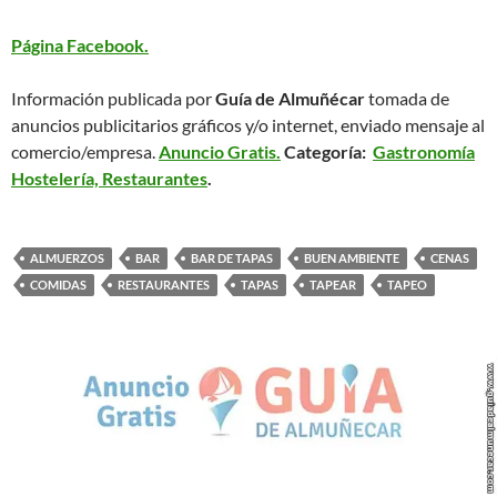
Página Facebook.
Información publicada por
Guía de Almuñécar
tomada de
anuncios publicitarios gráficos y/o internet, enviado mensaje al
comercio/empresa.
Anuncio Gratis.
Categoría:
Gastronomía
Hostelería, Restaurantes
.
ALMUERZOS
BAR
BAR DE TAPAS
BUEN AMBIENTE
CENAS
COMIDAS
RESTAURANTES
TAPAS
TAPEAR
TAPEO