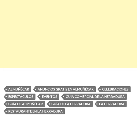
ALMUÑÉCAR
ANUNCIOS GRATIS EN ALMUÑÉCAR
CELEBRACIONES
ESPECTÁCULOS
EVENTOS
GUIA COMERCIAL DE LA HERRADURA
GUÍA DE ALMUÑÉCAR
GUÍA DE LA HERRADURA
LA HERRADURA
RESTAURANTE EN LA HERRADURA