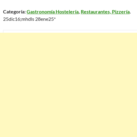
Categoría:
Gastronomía Hostelería
,
Restaurantes, Pizzería
.
25dic16;mhdls 28ene25*