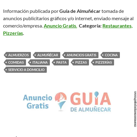
Información publicada por
Guía de Almuñécar
tomada de
anuncios publicitarios gráficos y/o internet, enviado mensaje al
comercio/empresa.
Anuncio Gratis
.
Categoría:
Restaurantes,
Pizzerías
.
ALMUERZOS
ALMUÑÉCAR
ANUNCIOS GRATIS
COCINA
COMIDAS
ITALIANA
PASTA
PIZZAS
PIZZERÍAS
SERVICIO A DOMICILIO