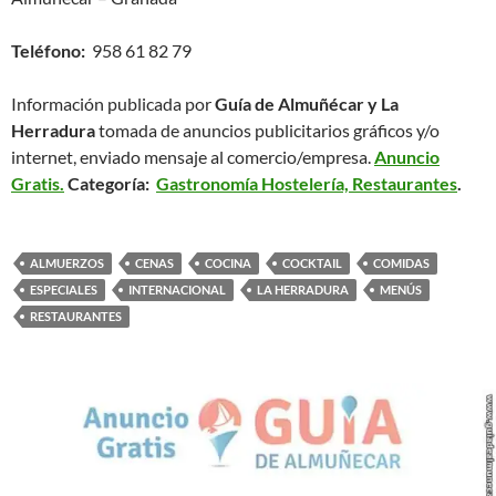
Teléfono:
958 61 82 79
Información publicada por
Guía de Almuñécar y La
Herradura
tomada de anuncios publicitarios gráficos y/o
internet, enviado mensaje al comercio/empresa.
Anuncio
Gratis.
Categoría:
Gastronomía Hostelería, Restaurantes
.
ALMUERZOS
CENAS
COCINA
COCKTAIL
COMIDAS
ESPECIALES
INTERNACIONAL
LA HERRADURA
MENÚS
RESTAURANTES