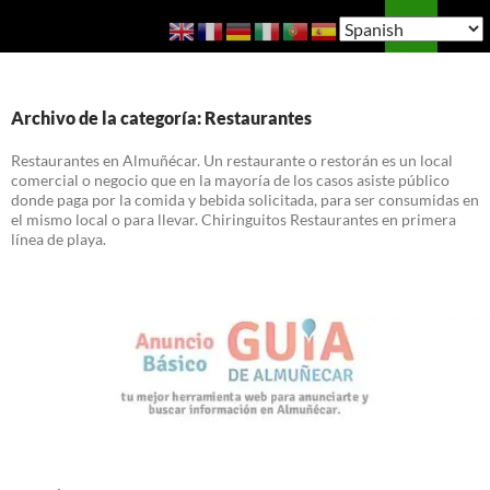
Saltar
Buscar
Guía de Almuñécar
al
MENÚ
contenido
PRINCI
Archivo de la categoría: Restaurantes
Restaurantes en Almuñécar. Un restaurante o restorán es un local
comercial o negocio que en la mayoría de los casos asiste público
donde paga por la comida y bebida solicitada, para ser consumidas en
el mismo local o para llevar. Chiringuitos Restaurantes en primera
línea de playa.