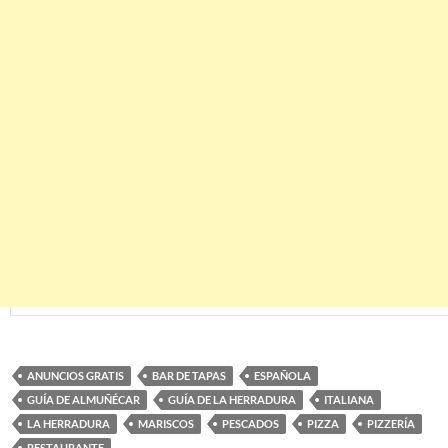
ANUNCIOS GRATIS
BAR DE TAPAS
ESPAÑOLA
GUÍA DE ALMUÑÉCAR
GUÍA DE LA HERRADURA
ITALIANA
LA HERRADURA
MARISCOS
PESCADOS
PIZZA
PIZZERÍA
RESTAURANTE