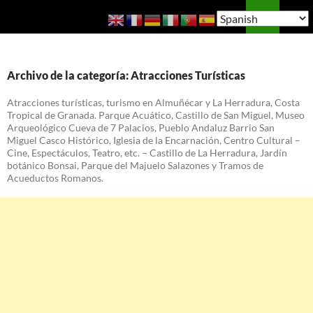
Saltar
Buscar
Guía de Almuñécar
al
MENÚ
contenido
PRINCI
Archivo de la categoría: Atracciones Turísticas
Atracciones turísticas, turismo en Almuñécar y La Herradura, Costa
Tropical de Granada. Parque Acuático, Castillo de San Miguel, Museo
Arqueológico Cueva de 7 Palacios, Pueblo Andaluz Barrio San
Miguel Casco Histórico, Iglesia de la Encarnación, Centro Cultural –
Cine, Espectáculos, Teatro, etc. – Castillo de La Herradura, Jardín
botánico Bonsai, Parque del Majuelo Salazones y Tramos de
Acueductos Romanos.