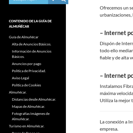
Ofrecemos un se
urbanizaciones, b
CONTENIDO DE LA GUÍA DE
ALMUÑÉCAR
– Internet po
Guía de Almuñécar
Dispón de Intern
Alta de Anuncios Básicos.
todo ello median
Información de Anuncios
Básicos.
fiable y de alta 
Anuncios por pago
Política de Privacidad.
– Internet po
Aviso Legal
Política de Cookies
Instalamos Fibr
Almuñécar.
máxima velocidad
Distancias desde Almuñécar.
Utiliza la mejor 
Mapas de Almuñécar.
Fotografías Imágenes de
Almuñécar.
La conexión a In
Turismo en Almuñécar.
empresa.