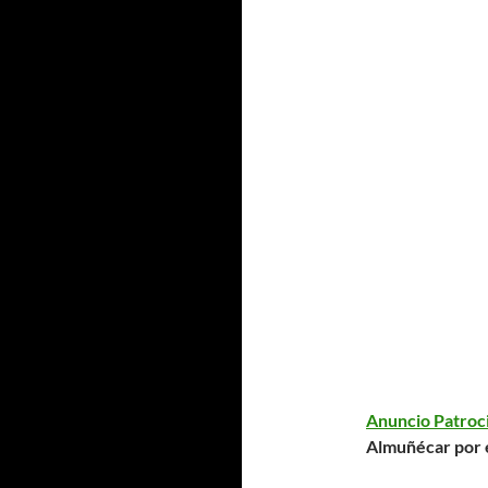
Anuncio Patroc
Almuñécar
por 