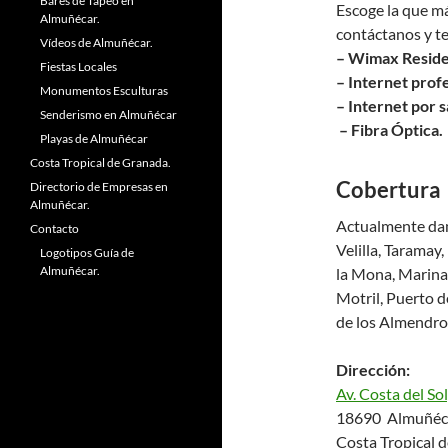
Bares de Tapeo en
Escoge la que má
Almuñécar.
contáctanos y t
Vídeos de Almuñécar.
– Wimax Reside
Fiestas Locales
– Internet profe
Monumentos Esculturas
– Internet por s
Senderismo en Almuñécar
– Fibra Óptica.
Playas de Almuñécar
Costa Tropical de Granada.
Cobertura
Directorio de Empresas en
Almuñécar.
Actualmente dam
Contacto
Velilla, Taramay
Logotipos Guía de
Almuñécar.
la Mona, Marina 
Motril, Puerto d
de los Almendro
Dirección:
Av. Costa del Sol
18690 Almuñéc
Costa Tropical 