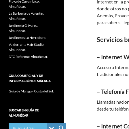
internet en la p
Playa de Curumbico,
Almuñécar.
donde otros no 
La Barbería de Valentín,
Además, Provee
Almuñécar.
para saber si ll
Jardinería Olivares,
Almuñécar.
Jardineros La Herradura.
Servicios 
Valderrama Hair Studio,
Almuñécar.
– Internet 
DTC Reformas Almuñécar.
Acceso a Intern
tradicionales no 
GUÍA COMERCIAL Y DE
INFORMACIÓN DE MÁLAGA
– Telefonía F
Guía de Málaga - Costa del Sol.
Llamadas naciona
desde tu teléfon
BUSCAR EN GUÍA DE
ALMUÑÉCAR
– Internet C