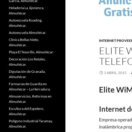
García, Almuñécar.
Heladería La Jijonenca,
Almuñécar.
Autoescuela Roading,
Almuñécar.
Autoescuela Almuñécar.
Clínica Bellas Nieto,
INTERNET PROVE
Almuñécar.
ELITE 
Playa El Tesorillo, Almuñécar.
TELEF
Decoración Los Retales,
Almuñécar.
Diputación de Granada,
1 ABRIL, 2015
Almuñécar.
Farmacias de Guardia en
Elite Wi
Almuñécar – La Herradura.
Almuservicios, Reformas en
Almuñécar.
Internet d
Escultura del Espetero,
Almuñécar.
Empresa operado
Polígono Industrial Taramay,
inalámbrica pro
Almuñécar.