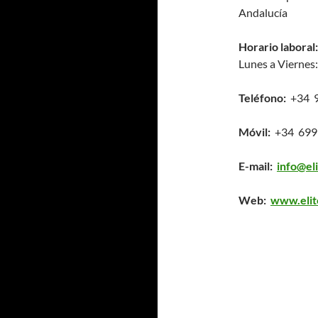
Andalucía
Horario laboral:
Lunes a Viernes:
Teléfono:
+34 9
Móvil:
+34 699
E-mail:
info@el
Web:
www.eli