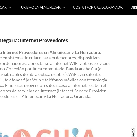
CAR.
TURISMO EN ALMUÑÉCAR.
COSTA TROPICAL DE GRANADA.
DIR
ategoría: Internet Proveedores
a Internet Proveedores en Almuñécar y La Herradura
,
cen sistema de enlace para ordenadores, dispositivos
e ordenadores. Conectarse a Internet WIFI y otros servicios
mo Conexión por línea conmutada, Banda ancha fija (a
xial, cables de fibra óptica o cobre), WiFi, vía satélite,
, teléfonos fijos Voip y teléfonos móviles con tecnología
 Empresas proveedores de acceso a Internet reciben el
res de servicios de Internet (Internet Service Provider,
oveedores en Almuñécar y La Herradura, Granada,
.