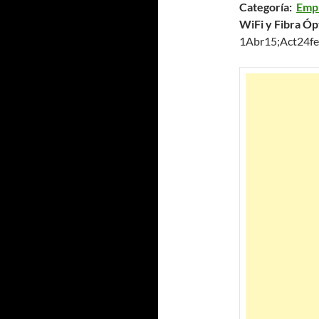
Categoría:
Empr
WiFi y Fibra Óp
1Abr15;Act24f