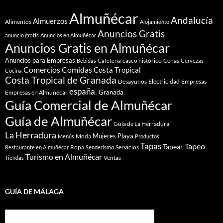
Almuñécar
Andalucía
Almuerzos
Alimentos
Alojamiento
Anuncios Gratis
anuncio gratis
Anuncios en Almuñécar
Anuncios Gratis en Almuñécar
Anuncios para Empresas
casco histórico
Cenas
Bebidas
Cafetería
Cervezas
Comidas
Comercios
Costa Tropical
Cocina
Costa Tropical de Granada
Desayunos
Electricidad
Empresas
españa.
Granada
Empresas en Almuñécar
Guía Comercial de Almuñécar
Guía de Almuñécar
Guía de La Herradura
La Herradura
Mujeres
Playa
Moda
Menús
Productos
Tapas
Tapeo
Tapear
Ropa
Servicios
Restaurante en Almuñécar
Senderismo
Turismo en Almuñécar
Ventas
Tiendas
GUÍA DE MÁLAGA